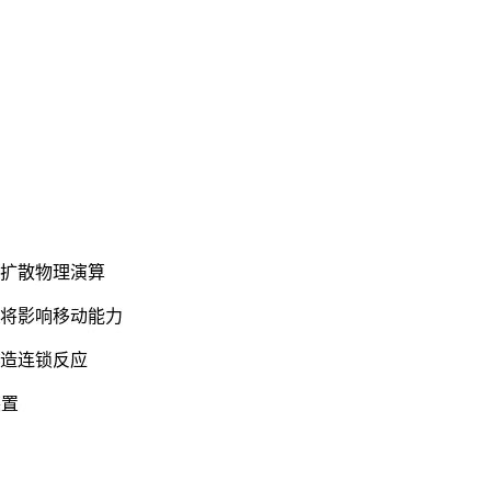
波扩散物理演算
创将影响移动能力
制造连锁反应
装置