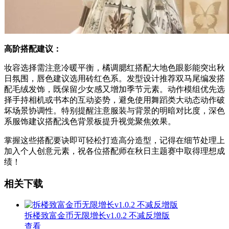
高阶搭配建议：
妆容选择需注意冷暖平衡，橘调腮红搭配大地色眼影能突出秋
日氛围，唇色建议选用砖红色系。发型设计推荐双马尾编发搭
配毛绒发饰，既保留少女感又增加季节元素。动作模组优先选
择手持相机或书本的互动姿势，避免使用舞蹈类大动态动作破
坏场景协调性。特别提醒注意服装与背景的明暗对比度，深色
系服饰建议搭配浅色背景板提升视觉聚焦效果。
掌握这些搭配要诀即可轻松打造高分造型，记得在细节处理上
加入个人创意元素，祝各位搭配师在秋日主题赛中取得理想成
绩！
相关下载
拆楼致富金币无限增长v1.0.2 不减反增版
查看