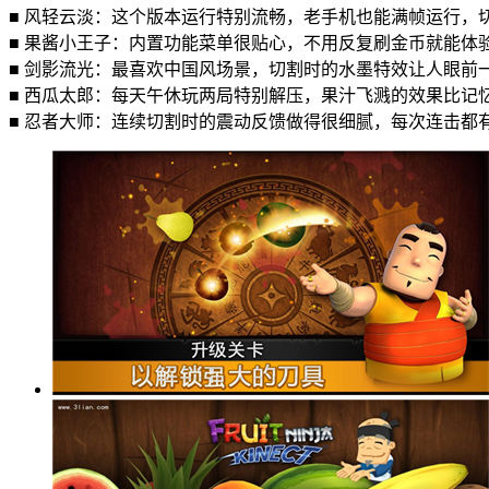
■ 风轻云淡：这个版本运行特别流畅，老手机也能满帧运行，
■ 果酱小王子：内置功能菜单很贴心，不用反复刷金币就能体
■ 剑影流光：最喜欢中国风场景，切割时的水墨特效让人眼前
■ 西瓜太郎：每天午休玩两局特别解压，果汁飞溅的效果比记
■ 忍者大师：连续切割时的震动反馈做得很细腻，每次连击都