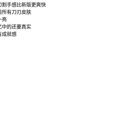
切割手感比新版更爽快
验所有刀刃皮肤
一亮
忆中的还要真实
有成就感