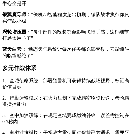
手心全是汗"
银翼魔导师：
"僚机AI智能程度超出预期，编队战术执行像真
实作战小组"
涡轮增压器：
"每个部件的改装都会影响飞行手感，这种细节
打磨太用心了"
蓝天白云：
"动态天气系统让每次任务都充满变数，云端缠斗
的临场感绝了"
多元作战体系
1、全域侦察系统：部署预警机可获得持续战场视野，标记高
价值目标
2、特勤运输模式：在火力压制下完成精密物资投送，考验精
准操控能力
3、空中加油演练：在规定空域完成燃油补给，误差需控制在
0.5秒内
4、电磁对抗模块：干扰敌方雷达同时保持己方通讯，需要平