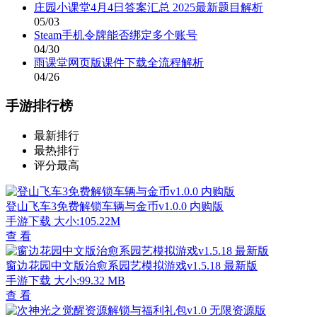
庄园小课堂4月4日答案汇总 2025最新题目解析
05/03
Steam手机令牌能否绑定多个账号
04/30
雨课堂网页版课件下载全流程解析
04/26
手游排行榜
最新排行
最热排行
评分最高
登山飞车3免费解锁车辆与金币v1.0.0 内购版
手游下载
大小:105.22M
查 看
窗边花园中文版治愈系园艺模拟游戏v1.5.18 最新版
手游下载
大小:99.32 MB
查 看