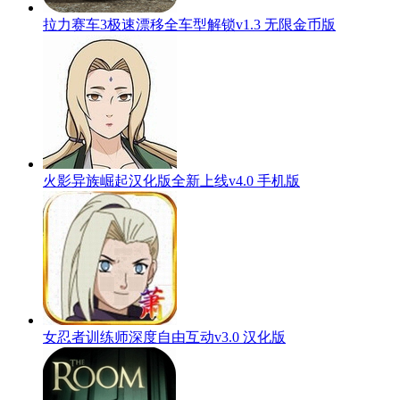
拉力赛车3极速漂移全车型解锁v1.3 无限金币版
火影异族崛起汉化版全新上线v4.0 手机版
女忍者训练师深度自由互动v3.0 汉化版