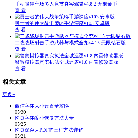
手动挡停车场多人竞技真实驾驶v4.8.2 无限金币
查 看
勇士者的伟大战争策略手游深度v103 安卓版
查 看
二战战场射击手游武器与模式全览v4.15 无限钻石版
查 看
警察模拟器真实执法全城巡逻v1.8 内置修改器版
查 看
相关文章
更多+
微信字体大小设置全攻略
05/30
网页字体缩小恢复方法大全
05/25
网页保存为PDF的三种方法详解
05/21