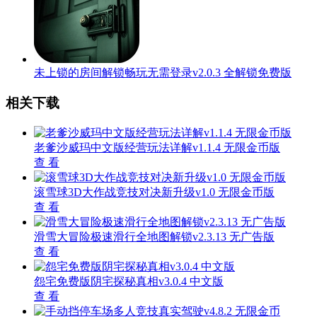
未上锁的房间解锁畅玩无需登录v2.0.3 全解锁免费版
相关下载
老爹沙威玛中文版经营玩法详解v1.1.4 无限金币版
查 看
滚雪球3D大作战竞技对决新升级v1.0 无限金币版
查 看
滑雪大冒险极速滑行全地图解锁v2.3.13 无广告版
查 看
怨宅免费版阴宅探秘真相v3.0.4 中文版
查 看