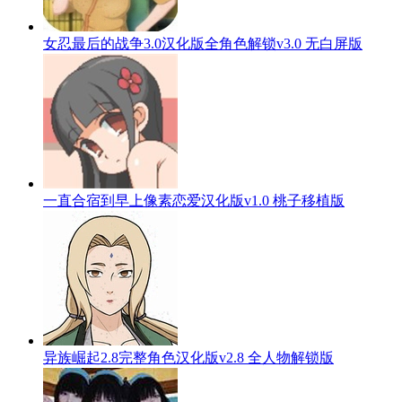
女忍最后的战争3.0汉化版全角色解锁v3.0 无白屏版
一直合宿到早上像素恋爱汉化版v1.0 桃子移植版
异族崛起2.8完整角色汉化版v2.8 全人物解锁版