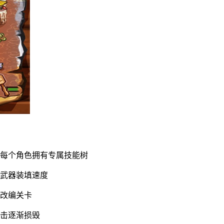
，每个角色拥有专属技能树
类武器装填速度
件改编关卡
炮击逐渐损毁