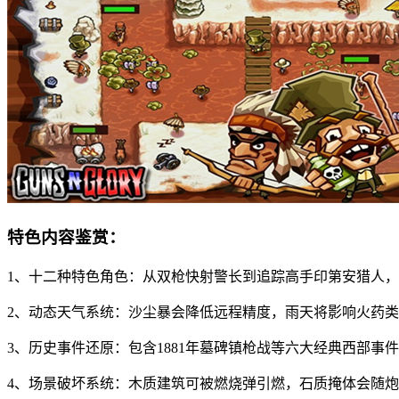
特色内容鉴赏：
1、十二种特色角色：从双枪快射警长到追踪高手印第安猎人
2、动态天气系统：沙尘暴会降低远程精度，雨天将影响火药
3、历史事件还原：包含1881年墓碑镇枪战等六大经典西部事
4、场景破坏系统：木质建筑可被燃烧弹引燃，石质掩体会随