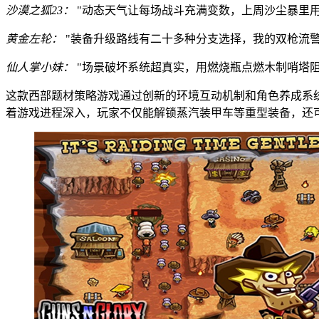
沙漠之狐23：
"动态天气让每场战斗充满变数，上周沙尘暴里
黄金左轮：
"装备升级路线有二十多种分支选择，我的双枪流警
仙人掌小妹：
"场景破坏系统超真实，用燃烧瓶点燃木制哨塔阻
这款西部题材策略游戏通过创新的环境互动机制和角色养成系
着游戏进程深入，玩家不仅能解锁蒸汽装甲车等重型装备，还