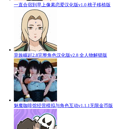
一直合宿到早上像素恋爱汉化版v1.0 桃子移植版
异族崛起2.8完整角色汉化版v2.8 全人物解锁版
魅魔咖啡馆经营模拟与角色互动v1.1.1无限金币版