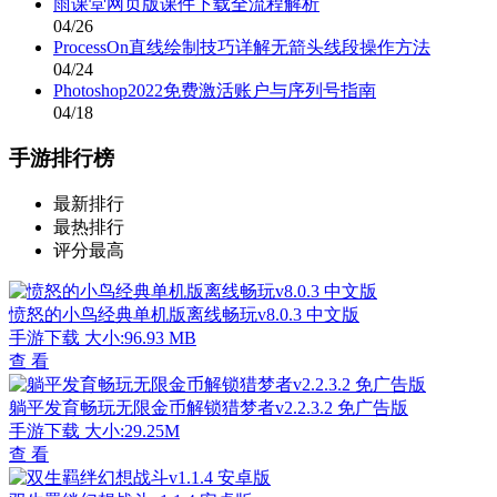
雨课堂网页版课件下载全流程解析
04/26
ProcessOn直线绘制技巧详解无箭头线段操作方法
04/24
Photoshop2022免费激活账户与序列号指南
04/18
手游排行榜
最新排行
最热排行
评分最高
愤怒的小鸟经典单机版离线畅玩v8.0.3 中文版
手游下载
大小:96.93 MB
查 看
躺平发育畅玩无限金币解锁猎梦者v2.2.3.2 免广告版
手游下载
大小:29.25M
查 看