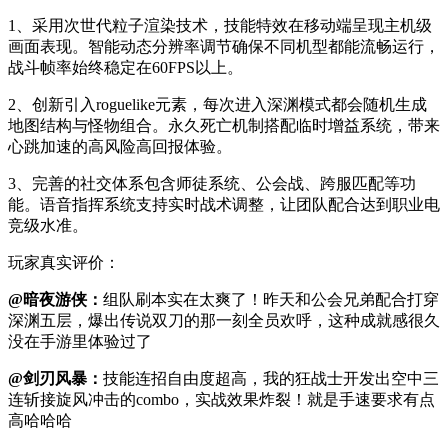
1、采用次世代粒子渲染技术，技能特效在移动端呈现主机级
画面表现。智能动态分辨率调节确保不同机型都能流畅运行，
战斗帧率始终稳定在60FPS以上。
2、创新引入roguelike元素，每次进入深渊模式都会随机生成
地图结构与怪物组合。永久死亡机制搭配临时增益系统，带来
心跳加速的高风险高回报体验。
3、完善的社交体系包含师徒系统、公会战、跨服匹配等功
能。语音指挥系统支持实时战术调整，让团队配合达到职业电
竞级水准。
玩家真实评价：
@暗夜游侠：
组队刷本实在太爽了！昨天和公会兄弟配合打穿
深渊五层，爆出传说双刀的那一刻全员欢呼，这种成就感很久
没在手游里体验过了
@剑刃风暴：
技能连招自由度超高，我的狂战士开发出空中三
连斩接旋风冲击的combo，实战效果炸裂！就是手速要求有点
高哈哈哈