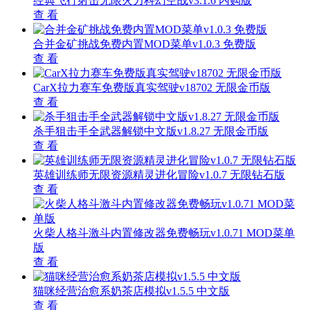
经典飞行射击无限火力科幻空战v3.1.6 内购版
查 看
合并金矿挑战免费内置MOD菜单v1.0.3 免费版
查 看
CarX拉力赛车免费版真实驾驶v18702 无限金币版
查 看
杀手狙击手全武器解锁中文版v1.8.27 无限金币版
查 看
英雄训练师无限资源精灵进化冒险v1.0.7 无限钻石版
查 看
火柴人格斗激斗内置修改器免费畅玩v1.0.71 MOD菜单
版
查 看
猫咪经营治愈系奶茶店模拟v1.5.5 中文版
查 看