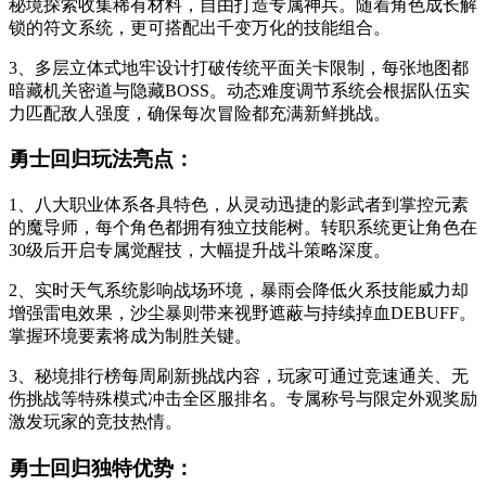
秘境探索收集稀有材料，自由打造专属神兵。随着角色成长解
锁的符文系统，更可搭配出千变万化的技能组合。
3、多层立体式地牢设计打破传统平面关卡限制，每张地图都
暗藏机关密道与隐藏BOSS。动态难度调节系统会根据队伍实
力匹配敌人强度，确保每次冒险都充满新鲜挑战。
勇士回归玩法亮点：
1、八大职业体系各具特色，从灵动迅捷的影武者到掌控元素
的魔导师，每个角色都拥有独立技能树。转职系统更让角色在
30级后开启专属觉醒技，大幅提升战斗策略深度。
2、实时天气系统影响战场环境，暴雨会降低火系技能威力却
增强雷电效果，沙尘暴则带来视野遮蔽与持续掉血DEBUFF。
掌握环境要素将成为制胜关键。
3、秘境排行榜每周刷新挑战内容，玩家可通过竞速通关、无
伤挑战等特殊模式冲击全区服排名。专属称号与限定外观奖励
激发玩家的竞技热情。
勇士回归独特优势：