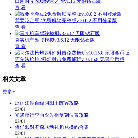
田园时光农场经营之旅v1.15 无限钻石版
查 看
我要吃金豆2免费解锁完整版v10.0.2 不用登录版
查 看
真实机车驾驶模拟v3.6.12 无限钻石版
查 看
阿尔法枪炮2科幻射击免费畅玩v10.15.8 无限金币版
查 看
相关文章
更多+
烟雨江湖百级阴阳王阵容攻略
02/01
光遇夜行季雨伞先祖复刻位置攻略
02/01
蛋仔派对罗森联动礼包兑换码合集
02/01