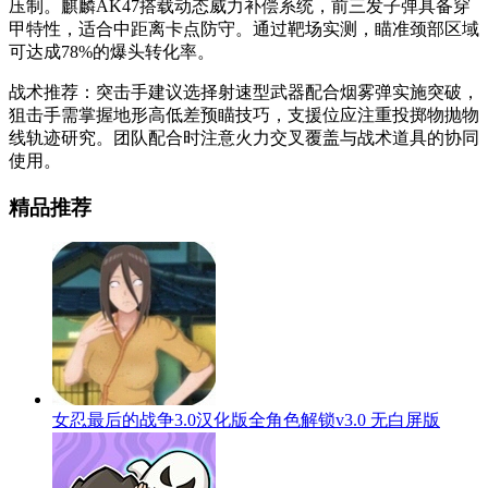
压制。麒麟AK47搭载动态威力补偿系统，前三发子弹具备穿
甲特性，适合中距离卡点防守。通过靶场实测，瞄准颈部区域
可达成78%的爆头转化率。
战术推荐：突击手建议选择射速型武器配合烟雾弹实施突破，
狙击手需掌握地形高低差预瞄技巧，支援位应注重投掷物抛物
线轨迹研究。团队配合时注意火力交叉覆盖与战术道具的协同
使用。
精品推荐
女忍最后的战争3.0汉化版全角色解锁v3.0 无白屏版