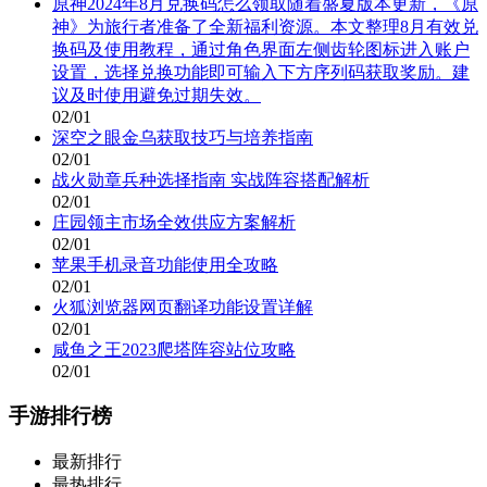
原神2024年8月兑换码怎么领取随着盛夏版本更新，《原
神》为旅行者准备了全新福利资源。本文整理8月有效兑
换码及使用教程，通过角色界面左侧齿轮图标进入账户
设置，选择兑换功能即可输入下方序列码获取奖励。建
议及时使用避免过期失效。
02/01
深空之眼金乌获取技巧与培养指南
02/01
战火勋章兵种选择指南 实战阵容搭配解析
02/01
庄园领主市场全效供应方案解析
02/01
苹果手机录音功能使用全攻略
02/01
火狐浏览器网页翻译功能设置详解
02/01
咸鱼之王2023爬塔阵容站位攻略
02/01
手游排行榜
最新排行
最热排行