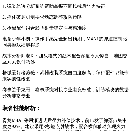
1. 弹道轨迹分析系统帮助掌握不同枪械后坐力特征
2. 掩体破坏机制要求动态调整攻防策略
3. 枪械配件组合影响射击稳定性与精准度
电竞少年小凯：操作手感完全超出预期，M4A1的弹道控制比
同类游戏细腻得多
战术分析师老K：团队模式的战术配合深度令人惊喜，地图交
互元素设计巧妙
枪械爱好者薇薇：武器改装系统自由度超高，每种配件都能带
来实质性改变
赛事选手龙哥：赛事系统对接专业电竞标准，训练模块的数据
分析非常专业
装备性能解析：
青龙M4A1采用渐进式后坐力补偿技术，前15发子弹落点集中
度达92%。建议采用3秒短点射战术，配合横向移动实现火力