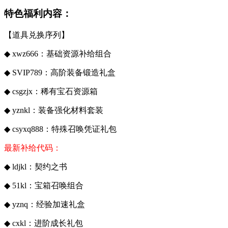
特色福利内容：
【道具兑换序列】
◆ xwz666：基础资源补给组合
◆ SVIP789：高阶装备锻造礼盒
◆ csgzjx：稀有宝石资源箱
◆ yznkl：装备强化材料套装
◆ csyxq888：特殊召唤凭证礼包
最新补给代码：
◆ ldjkl：契约之书
◆ 51kl：宝箱召唤组合
◆ yznq：经验加速礼盒
◆ cxkl：进阶成长礼包