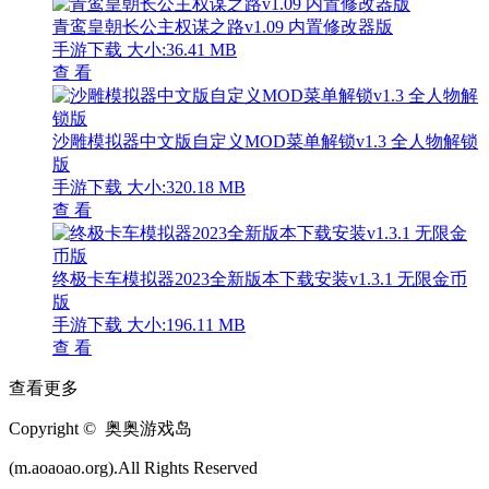
青鸾皇朝长公主权谋之路v1.09 内置修改器版
手游下载
大小:36.41 MB
查 看
沙雕模拟器中文版自定义MOD菜单解锁v1.3 全人物解锁
版
手游下载
大小:320.18 MB
查 看
终极卡车模拟器2023全新版本下载安装v1.3.1 无限金币
版
手游下载
大小:196.11 MB
查 看
查看更多
Copyright © 奥奥游戏岛
(m.aoaoao.org).All Rights Reserved