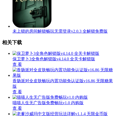
未上锁的房间解锁畅玩无需登录v2.0.3 全解锁免费版
相关下载
保卫萝卜3全角色解锁版v4.14.0 全关卡解锁版
查 看
香肠派对全皮肤畅玩内置功能免认证版v16.86 无限糖果
版
查 看
喵喵人生无广告版免费畅玩v1.0 内购版
查 看