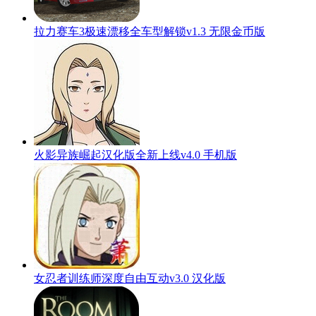
拉力赛车3极速漂移全车型解锁v1.3 无限金币版
火影异族崛起汉化版全新上线v4.0 手机版
女忍者训练师深度自由互动v3.0 汉化版