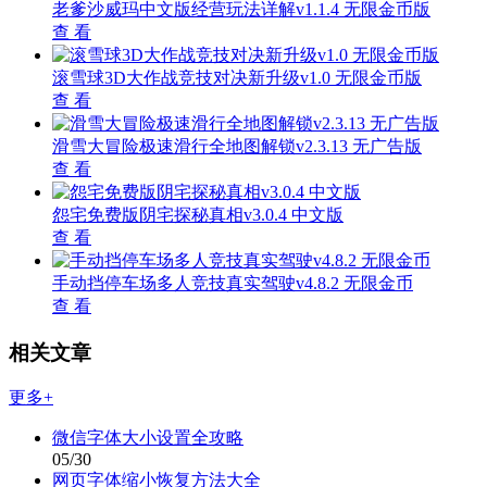
老爹沙威玛中文版经营玩法详解v1.1.4 无限金币版
查 看
滚雪球3D大作战竞技对决新升级v1.0 无限金币版
查 看
滑雪大冒险极速滑行全地图解锁v2.3.13 无广告版
查 看
怨宅免费版阴宅探秘真相v3.0.4 中文版
查 看
手动挡停车场多人竞技真实驾驶v4.8.2 无限金币
查 看
相关文章
更多+
微信字体大小设置全攻略
05/30
网页字体缩小恢复方法大全