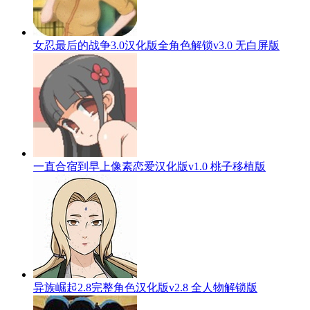
女忍最后的战争3.0汉化版全角色解锁v3.0 无白屏版
一直合宿到早上像素恋爱汉化版v1.0 桃子移植版
异族崛起2.8完整角色汉化版v2.8 全人物解锁版