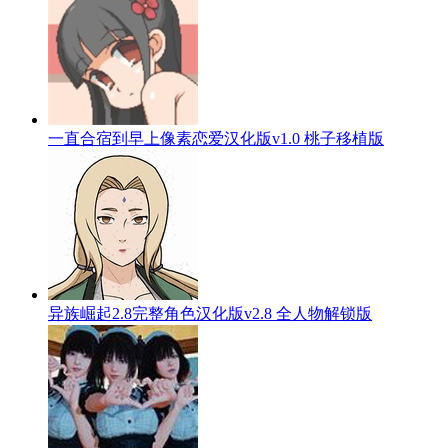
一直合宿到早上像素恋爱汉化版v1.0 桃子移植版
异族崛起2.8完整角色汉化版v2.8 全人物解锁版