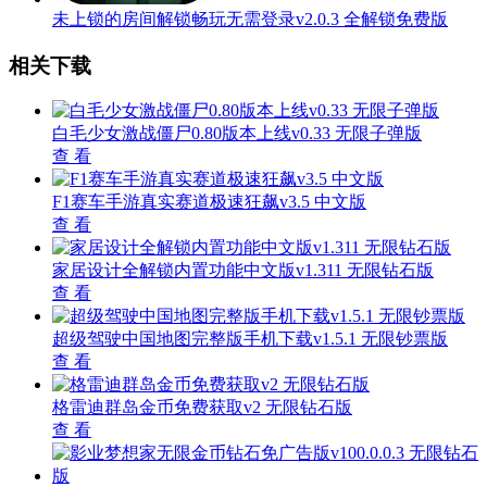
未上锁的房间解锁畅玩无需登录v2.0.3 全解锁免费版
相关下载
白毛少女激战僵尸0.80版本上线v0.33 无限子弹版
查 看
F1赛车手游真实赛道极速狂飙v3.5 中文版
查 看
家居设计全解锁内置功能中文版v1.311 无限钻石版
查 看
超级驾驶中国地图完整版手机下载v1.5.1 无限钞票版
查 看
格雷迪群岛金币免费获取v2 无限钻石版
查 看