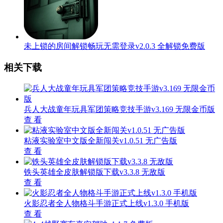
未上锁的房间解锁畅玩无需登录v2.0.3 全解锁免费版
相关下载
兵人大战童年玩具军团策略竞技手游v3.169 无限金币版
查 看
粘液实验室中文版全新闯关v1.0.51 无广告版
查 看
铁头英雄全皮肤解锁版下载v3.3.8 无敌版
查 看
火影忍者全人物格斗手游正式上线v1.3.0 手机版
查 看