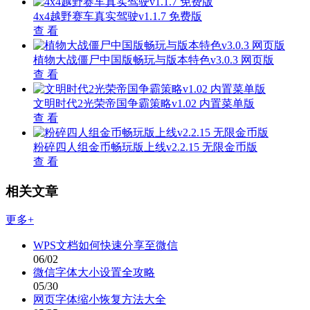
4x4越野赛车真实驾驶v1.1.7 免费版
查 看
植物大战僵尸中国版畅玩与版本特色v3.0.3 网页版
查 看
文明时代2光荣帝国争霸策略v1.02 内置菜单版
查 看
粉碎四人组金币畅玩版上线v2.2.15 无限金币版
查 看
相关文章
更多+
WPS文档如何快速分享至微信
06/02
微信字体大小设置全攻略
05/30
网页字体缩小恢复方法大全