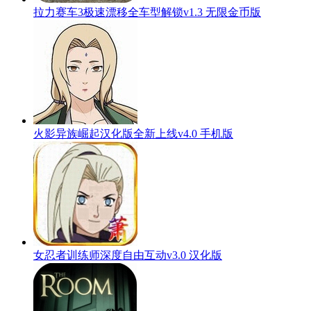
拉力赛车3极速漂移全车型解锁v1.3 无限金币版
火影异族崛起汉化版全新上线v4.0 手机版
女忍者训练师深度自由互动v3.0 汉化版