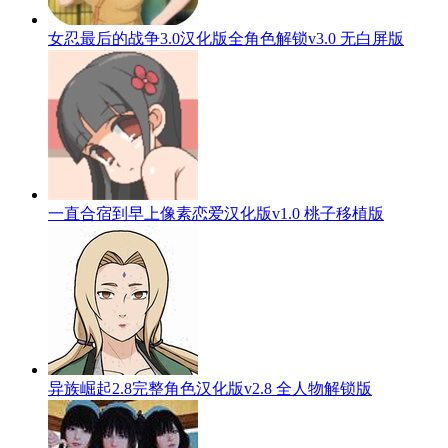
女忍最后的战争3.0汉化版全角色解锁v3.0 无白屏版
一直合宿到早上像素恋爱汉化版v1.0 桃子移植版
异族崛起2.8完整角色汉化版v2.8 全人物解锁版