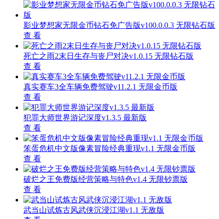
影业梦想家无限金币钻石免广告版v100.0.0.3 无限钻石版
查 看
死亡之雨2末日生存与丧尸对决v1.0.15 无限钻石版
查 看
真实赛车3全车辆免费驾驶v11.2.1 无限金币版
查 看
犯罪大师世界游记深度v1.3.5 最新版
查 看
笨蛋危机中文版像素冒险经典重现v1.1 无限金币版
查 看
破烂之王免费版经营策略与特色v1.4 无限钞票版
查 看
武当山试炼古风武侠沉浸江湖v1.1 无敌版