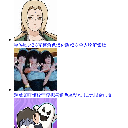
异族崛起2.8完整角色汉化版v2.8 全人物解锁版
魅魔咖啡馆经营模拟与角色互动v1.1.1无限金币版