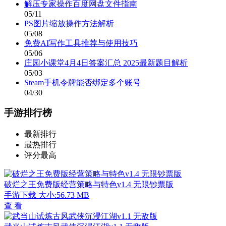
解压专家操作百度网盘文件指南
05/11
PS图片缩放操作方法解析
05/08
免费AI写作工具推荐与使用技巧
05/06
庄园小课堂4月4日答案汇总 2025最新题目解析
05/03
Steam手机令牌能否绑定多个账号
04/30
手游排行榜
最新排行
最热排行
评分最高
破烂之王免费版经营策略与特色v1.4 无限钞票版
手游下载
大小:56.73 MB
查 看