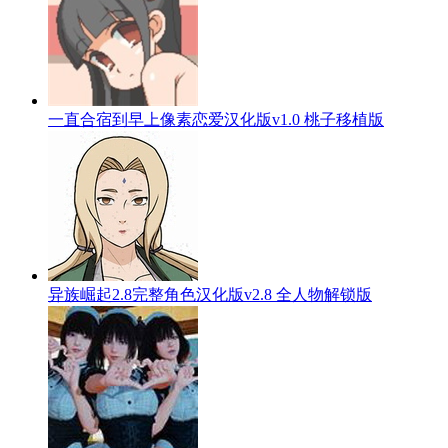
一直合宿到早上像素恋爱汉化版v1.0 桃子移植版
异族崛起2.8完整角色汉化版v2.8 全人物解锁版