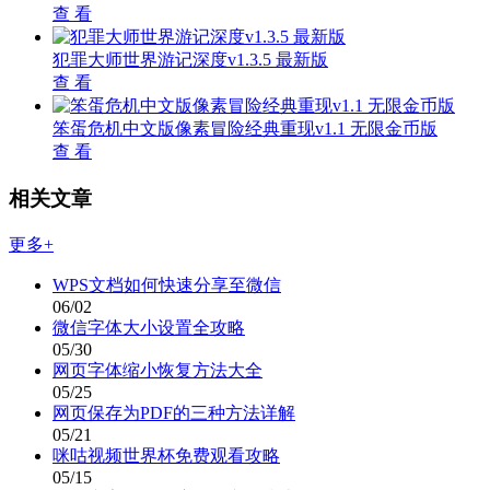
查 看
犯罪大师世界游记深度v1.3.5 最新版
查 看
笨蛋危机中文版像素冒险经典重现v1.1 无限金币版
查 看
相关文章
更多+
WPS文档如何快速分享至微信
06/02
微信字体大小设置全攻略
05/30
网页字体缩小恢复方法大全
05/25
网页保存为PDF的三种方法详解
05/21
咪咕视频世界杯免费观看攻略
05/15