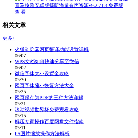
喜马拉雅安卓版畅听海量有声资源v9.2.71.3 免费版
查 看
相关文章
更多+
火狐浏览器网页翻译功能设置详解
06/07
WPS文档如何快速分享至微信
06/02
微信字体大小设置全攻略
05/30
网页字体缩小恢复方法大全
05/25
网页保存为PDF的三种方法详解
05/21
咪咕视频世界杯免费观看攻略
05/15
解压专家操作百度网盘文件指南
05/11
PS图片缩放操作方法解析