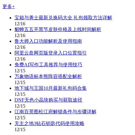
更多+
宝箱与勇士最新兑换码大全 礼包领取方法详解
12/16
貂蝉五五开黑节皮肤价格及上线时间解析
12/16
鲁大师入口功能解析及使用指南
12/16
阿里云盘网页版登录入口位置指引
12/16
免费AI写作工具推荐与使用技巧
12/15
万象物语标本熊阵容搭配全解析
12/15
地下城与王国10月最新礼包码合集
12/15
DNF无色小晶块购买与获取途径
12/15
江南百景图松江府解锁条件与步骤详解
12/15
无主之地3钻石钥匙代码使用攻略
12/15