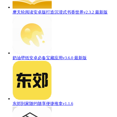
摩天轮阅读安卓版打造沉浸式书香世界v2.3.2 最新版
奶油壁纸安卓必备宝藏应用v3.6.0 最新版
东郊到家随约随享便捷推拿v1.1.6