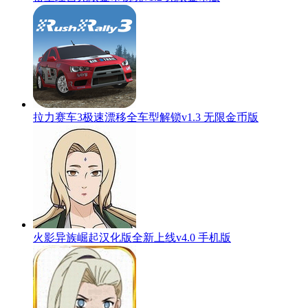
拉力赛车3极速漂移全车型解锁v1.3 无限金币版
火影异族崛起汉化版全新上线v4.0 手机版