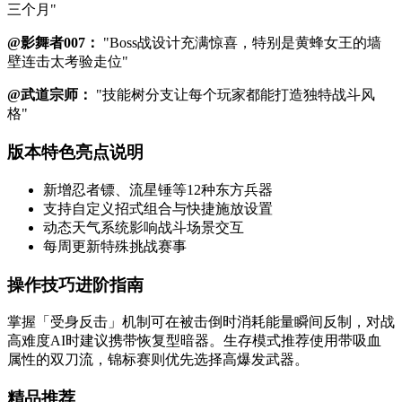
三个月"
@影舞者007：
"Boss战设计充满惊喜，特别是黄蜂女王的墙
壁连击太考验走位"
@武道宗师：
"技能树分支让每个玩家都能打造独特战斗风
格"
版本特色亮点说明
新增忍者镖、流星锤等12种东方兵器
支持自定义招式组合与快捷施放设置
动态天气系统影响战斗场景交互
每周更新特殊挑战赛事
操作技巧进阶指南
掌握「受身反击」机制可在被击倒时消耗能量瞬间反制，对战
高难度AI时建议携带恢复型暗器。生存模式推荐使用带吸血
属性的双刀流，锦标赛则优先选择高爆发武器。
精品推荐