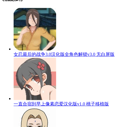
女忍最后的战争3.0汉化版全角色解锁v3.0 无白屏版
一直合宿到早上像素恋爱汉化版v1.0 桃子移植版