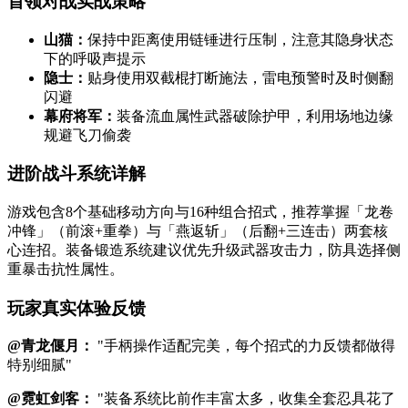
首领对战实战策略
山猫：
保持中距离使用链锤进行压制，注意其隐身状态
下的呼吸声提示
隐士：
贴身使用双截棍打断施法，雷电预警时及时侧翻
闪避
幕府将军：
装备流血属性武器破除护甲，利用场地边缘
规避飞刀偷袭
进阶战斗系统详解
游戏包含8个基础移动方向与16种组合招式，推荐掌握「龙卷
冲锋」（前滚+重拳）与「燕返斩」（后翻+三连击）两套核
心连招。装备锻造系统建议优先升级武器攻击力，防具选择侧
重暴击抗性属性。
玩家真实体验反馈
@青龙偃月：
"手柄操作适配完美，每个招式的力反馈都做得
特别细腻"
@霓虹剑客：
"装备系统比前作丰富太多，收集全套忍具花了