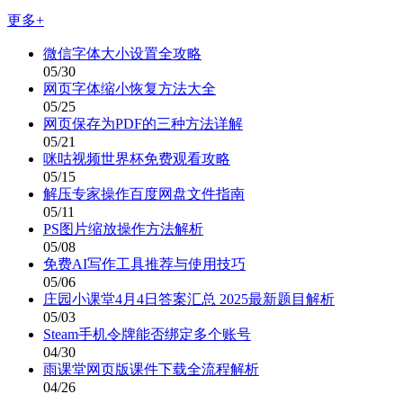
更多+
微信字体大小设置全攻略
05/30
网页字体缩小恢复方法大全
05/25
网页保存为PDF的三种方法详解
05/21
咪咕视频世界杯免费观看攻略
05/15
解压专家操作百度网盘文件指南
05/11
PS图片缩放操作方法解析
05/08
免费AI写作工具推荐与使用技巧
05/06
庄园小课堂4月4日答案汇总 2025最新题目解析
05/03
Steam手机令牌能否绑定多个账号
04/30
雨课堂网页版课件下载全流程解析
04/26