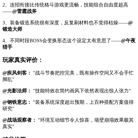
2、连招衔接比传统格斗游戏更流畅，技能组合自由度超高
——
@雷霆战斧
3、装备锻造系统很有深度，反复刷材料也不觉得枯燥——
@
锻造大师
4、不同时段BOSS会变换形态这个设定太有意思了——
@午夜
猎手
玩家真实评价：
@疾风剑客：
"战斗节奏把控完美，既有操作空间又不会手忙
脚乱"
@光影法师：
"技能特效在简约画风下依然表现出惊人张力"
@钢铁意志：
"装备系统深度超出预期，上百种搭配方案值得
研究"
@战场观察者：
"环境互动细节令人惊喜，墙壁崩塌效果极其
真实"