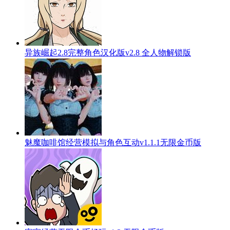
异族崛起2.8完整角色汉化版v2.8 全人物解锁版
魅魔咖啡馆经营模拟与角色互动v1.1.1无限金币版