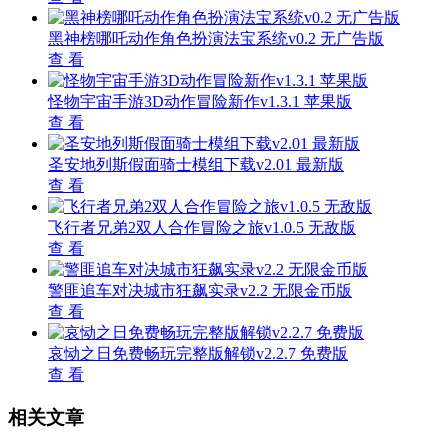
黑神榜哪吒动作角色扮演法宝系统v0.2 无广告版
查 看
怪物宇宙手游3D动作冒险新作v1.3.1 苹果版
查 看
圣安地列斯假面骑士模组下载v2.01 最新版
查 看
飞行者兄弟2双人合作冒险之旅v1.0.5 无敌版
查 看
警匪追车对决城市狂飙实录v2.2 无限金币版
查 看
哀恸之日免费畅玩完整版解锁v2.2.7 免费版
查 看
相关文章