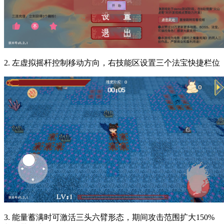
2. 左虚拟摇杆控制移动方向，右技能区设置三个法宝快捷栏位
3. 能量蓄满时可激活三头六臂形态，期间攻击范围扩大150%