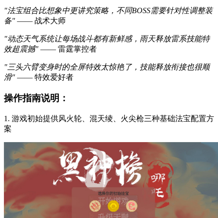
"法宝组合比想象中更讲究策略，不同BOSS需要针对性调整装
备"
—— 战术大师
"动态天气系统让每场战斗都有新鲜感，雨天释放雷系技能特
效超震撼"
—— 雷霆掌控者
"三头六臂变身时的全屏特效太惊艳了，技能释放衔接也很顺
滑"
—— 特效爱好者
操作指南说明：
1. 游戏初始提供风火轮、混天绫、火尖枪三种基础法宝配置方
案