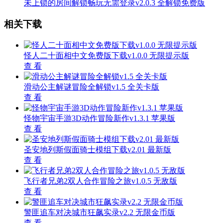
未上锁的房间解锁畅玩无需登录v2.0.3 全解锁免费版
相关下载
怪人二十面相中文免费版下载v1.0.0 无限提示版
查 看
滑动公主解谜冒险全解锁v1.5 全关卡版
查 看
怪物宇宙手游3D动作冒险新作v1.3.1 苹果版
查 看
圣安地列斯假面骑士模组下载v2.01 最新版
查 看
飞行者兄弟2双人合作冒险之旅v1.0.5 无敌版
查 看
警匪追车对决城市狂飙实录v2.2 无限金币版
查 看