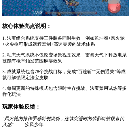
核心体验亮点说明：
1. 法宝组合系统支持三件装备同时生效，例如乾坤圈+风火轮
+火尖枪可形成远程牵制+高速突袭的战术体系
2. 动态天气系统不仅改变场景视觉效果，雷暴天气下释放电系
技能有概率触发范围麻痹效果
3. 成就系统包含78个挑战目标，完成"百连斩""无伤通关"等成
就可解锁限定法宝皮肤
4. 每周更新的特殊模式包含限时生存挑战、法宝禁用试炼等多
样化玩法
玩家体验反馈：
"风火轮的操作手感特别流畅，连续突进时的残影特效很有代
入感"
—— 疾风少年