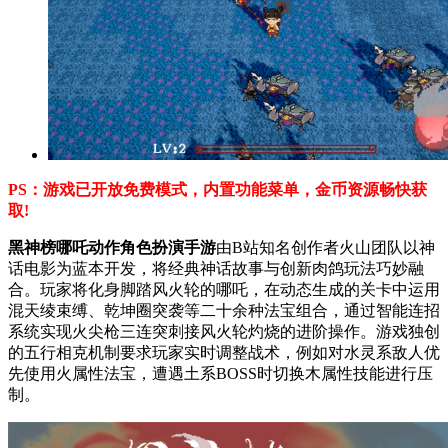
PS：游戏已开放免费模式，内置功能菜单，金币资源畅快获
取!
黑神榜哪吒动作角色扮演手游
由B站知名创作者火山团队以神
话电影为蓝本开发，将经典神话故事与创新肉鸽玩法巧妙融
合。玩家将化身脚踏风火轮的哪吒，在动态生成的关卡中运用
混天绫束缚、乾坤圈突袭等二十余种法宝组合，通过智能连招
系统实现火尖枪三连突刺接风火轮灼烧的进阶操作。游戏独创
的五行相克机制要求玩家实时调整战术，例如对水灵系敌人优
先使用火属性法宝，遭遇土系BOSS时切换木属性技能进行压
制。