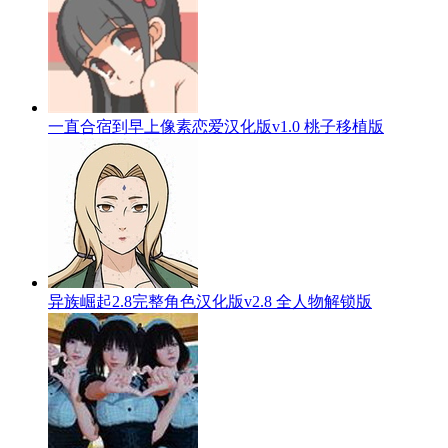
一直合宿到早上像素恋爱汉化版v1.0 桃子移植版
异族崛起2.8完整角色汉化版v2.8 全人物解锁版