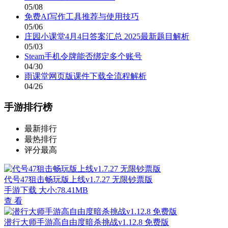
05/08
免费AI写作工具推荐与使用技巧
05/06
庄园小课堂4月4日答案汇总 2025最新题目解析
05/03
Steam手机令牌能否绑定多个账号
04/30
雨课堂网页版课件下载全流程解析
04/26
手游排行榜
最新排行
最热排行
评分最高
代号47狙击畅玩版上线v1.7.27 无限钞票版
手游下载
大小:78.41MB
查 看
潜行大师手游高自由度暗杀挑战v1.12.8 免费版