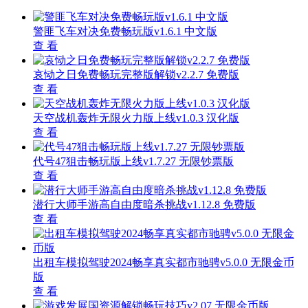
警匪飞车对决免费畅玩版v1.6.1 中文版
查 看
哀恸之日免费畅玩完整版解锁v2.2.7 免费版
查 看
天空战机轰炸无限火力版上线v1.0.3 汉化版
查 看
代号47狙击畅玩版上线v1.7.27 无限钞票版
查 看
潜行大师手游高自由度暗杀挑战v1.12.8 免费版
查 看
出租车模拟驾驶2024畅享真实都市驰骋v5.0.0 无限金币
版
查 看