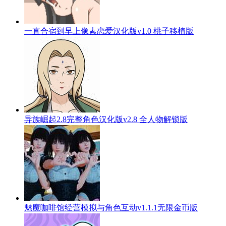
一直合宿到早上像素恋爱汉化版v1.0 桃子移植版
异族崛起2.8完整角色汉化版v2.8 全人物解锁版
魅魔咖啡馆经营模拟与角色互动v1.1.1无限金币版