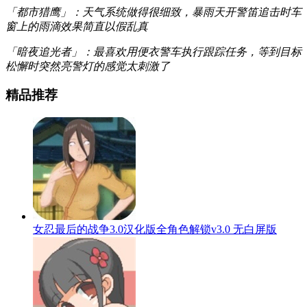
「都市猎鹰」：天气系统做得很细致，暴雨天开警笛追击时车
窗上的雨滴效果简直以假乱真
「暗夜追光者」：最喜欢用便衣警车执行跟踪任务，等到目标
松懈时突然亮警灯的感觉太刺激了
精品推荐
女忍最后的战争3.0汉化版全角色解锁v3.0 无白屏版