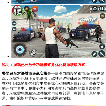
说明：游戏已开放全功能模式并优化资源获取方式。
警匪追车对决城市狂飙实录
是一款高自由度的都市动作驾驶游
戏，玩家将化身正义执法者，驾驶经过特殊改装的警用车辆，
在霓虹闪烁的现代都市中展开惊心动魄的追缉行动。昼夜交替
的开放世界中，犯罪势力利用复杂地形与高性能载具屡屡作
案，玩家需凭借精湛驾驶技术与策略部署，在川流不息的主干
道、曲折蜿蜒的背街小巷中完成围追堵截。