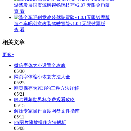
游戏发展国资源解锁畅玩技巧v2.07 无限金币版
查 看
造个车吧创意改装驾驶冒险v1.0.1无限钞票版
查 看
相关文章
更多+
微信字体大小设置全攻略
05/30
网页字体缩小恢复方法大全
05/25
网页保存为PDF的三种方法详解
05/21
咪咕视频世界杯免费观看攻略
05/15
解压专家操作百度网盘文件指南
05/11
PS图片缩放操作方法解析
05/08