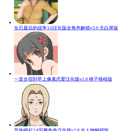
女忍最后的战争3.0汉化版全角色解锁v3.0 无白屏版
一直合宿到早上像素恋爱汉化版v1.0 桃子移植版
异族崛起2.8完整角色汉化版v2.8 全人物解锁版