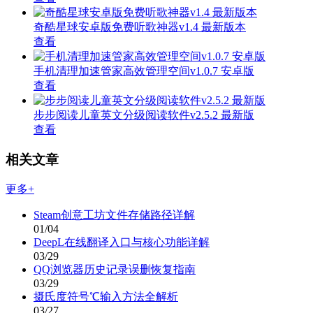
奇酷星球安卓版免费听歌神器v1.4 最新版本
查看
手机清理加速管家高效管理空间v1.0.7 安卓版
查看
步步阅读儿童英文分级阅读软件v2.5.2 最新版
查看
相关文章
更多+
Steam创意工坊文件存储路径详解
01/04
DeepL在线翻译入口与核心功能详解
03/29
QQ浏览器历史记录误删恢复指南
03/29
摄氏度符号℃输入方法全解析
03/27