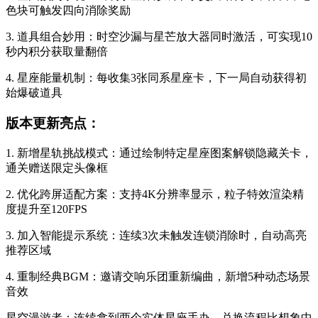
色块可触发四向消除奖励
3. 道具组合妙用：时空沙漏与星芒放大器同时激活，可实现10
秒内积分获取量翻倍
4. 星座能量机制：每收集3张同系星座卡，下一局自动获得初
始爆破道具
版本更新亮点：
1. 新增星轨挑战模式：通过绘制特定星座图案解锁隐藏关卡，
通关赠送限定头像框
2. 优化跨屏适配方案：支持4K分辨率显示，粒子特效渲染精
度提升至120FPS
3. 加入智能提示系统：连续3次未触发连锁消除时，自动高亮
推荐区域
4. 重制经典BGM：邀请交响乐团重新编曲，新增5种动态场景
音效
星空漫游者：连续拿到两个实体星座手办，兑换流程比想象中