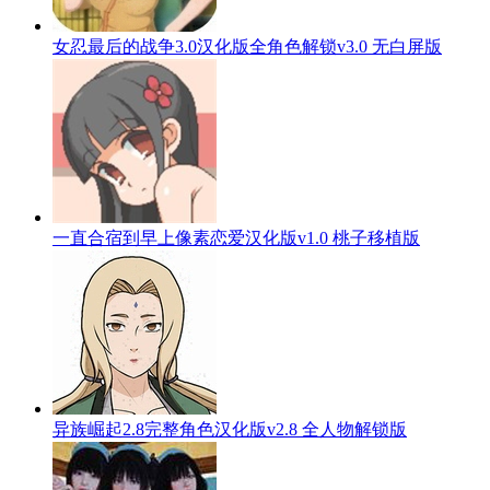
女忍最后的战争3.0汉化版全角色解锁v3.0 无白屏版
一直合宿到早上像素恋爱汉化版v1.0 桃子移植版
异族崛起2.8完整角色汉化版v2.8 全人物解锁版