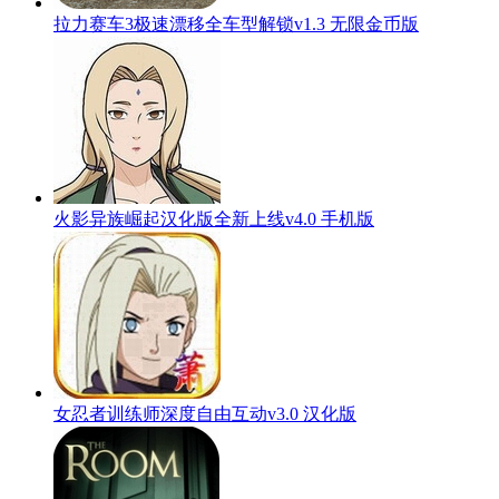
拉力赛车3极速漂移全车型解锁v1.3 无限金币版
火影异族崛起汉化版全新上线v4.0 手机版
女忍者训练师深度自由互动v3.0 汉化版