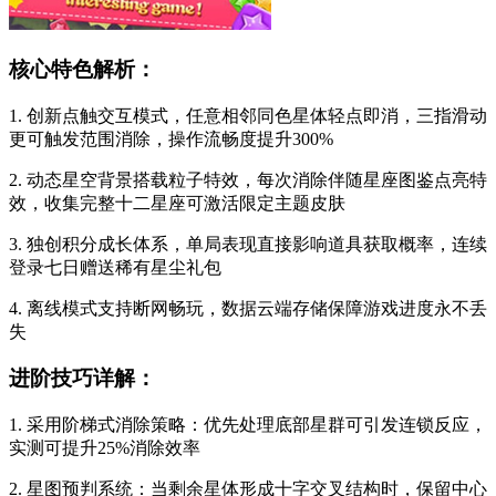
核心特色解析：
1. 创新点触交互模式，任意相邻同色星体轻点即消，三指滑动
更可触发范围消除，操作流畅度提升300%
2. 动态星空背景搭载粒子特效，每次消除伴随星座图鉴点亮特
效，收集完整十二星座可激活限定主题皮肤
3. 独创积分成长体系，单局表现直接影响道具获取概率，连续
登录七日赠送稀有星尘礼包
4. 离线模式支持断网畅玩，数据云端存储保障游戏进度永不丢
失
进阶技巧详解：
1. 采用阶梯式消除策略：优先处理底部星群可引发连锁反应，
实测可提升25%消除效率
2. 星图预判系统：当剩余星体形成十字交叉结构时，保留中心