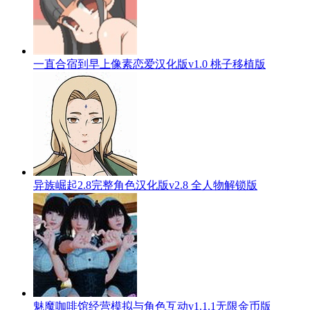
一直合宿到早上像素恋爱汉化版v1.0 桃子移植版
异族崛起2.8完整角色汉化版v2.8 全人物解锁版
魅魔咖啡馆经营模拟与角色互动v1.1.1无限金币版