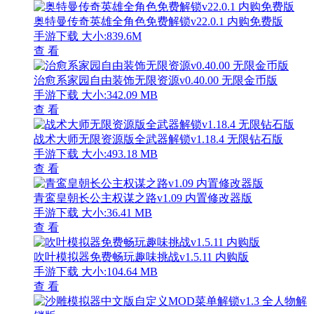
奥特曼传奇英雄全角色免费解锁v22.0.1 内购免费版
手游下载
大小:839.6M
查 看
治愈系家园自由装饰无限资源v0.40.00 无限金币版
手游下载
大小:342.09 MB
查 看
战术大师无限资源版全武器解锁v1.18.4 无限钻石版
手游下载
大小:493.18 MB
查 看
青鸾皇朝长公主权谋之路v1.09 内置修改器版
手游下载
大小:36.41 MB
查 看
吹叶模拟器免费畅玩趣味挑战v1.5.11 内购版
手游下载
大小:104.64 MB
查 看