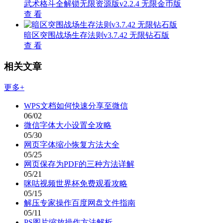
武术格斗全解锁无限资源版v2.2.4 无限金币版
查 看
暗区突围战场生存法则v3.7.42 无限钻石版
查 看
相关文章
更多+
WPS文档如何快速分享至微信
06/02
微信字体大小设置全攻略
05/30
网页字体缩小恢复方法大全
05/25
网页保存为PDF的三种方法详解
05/21
咪咕视频世界杯免费观看攻略
05/15
解压专家操作百度网盘文件指南
05/11
PS图片缩放操作方法解析