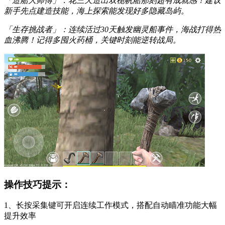
「造船大师傅」：花三天造出双桅帆船那刻超有成就感！建议
新手先点建造技能，海上探索能发现好多隐藏岛屿。
「生存挑战者」：连续活过30天触发幽灵船事件，海战打得热
血沸腾！记得多囤火药桶，关键时刻能逆转战局。
操作技巧提示：
1、长按采集键可开启连续工作模式，搭配自动瞄准功能大幅
提升效率