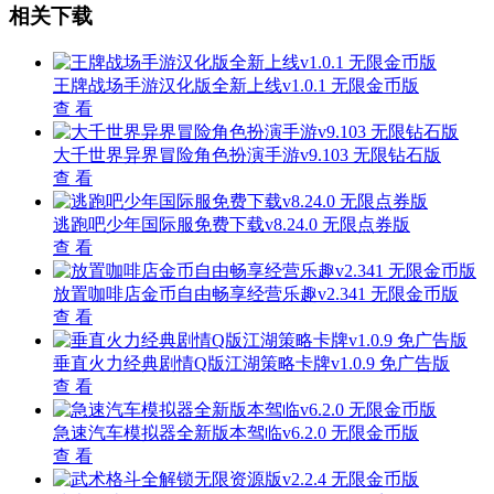
相关下载
王牌战场手游汉化版全新上线v1.0.1 无限金币版
查 看
大千世界异界冒险角色扮演手游v9.103 无限钻石版
查 看
逃跑吧少年国际服免费下载v8.24.0 无限点券版
查 看
放置咖啡店金币自由畅享经营乐趣v2.341 无限金币版
查 看
垂直火力经典剧情Q版江湖策略卡牌v1.0.9 免广告版
查 看
急速汽车模拟器全新版本驾临v6.2.0 无限金币版
查 看