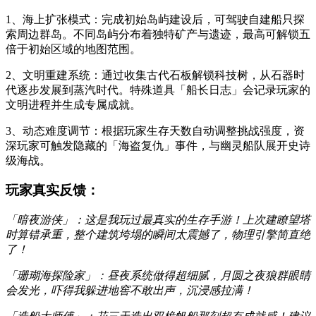
1、海上扩张模式：完成初始岛屿建设后，可驾驶自建船只探
索周边群岛。不同岛屿分布着独特矿产与遗迹，最高可解锁五
倍于初始区域的地图范围。
2、文明重建系统：通过收集古代石板解锁科技树，从石器时
代逐步发展到蒸汽时代。特殊道具「船长日志」会记录玩家的
文明进程并生成专属成就。
3、动态难度调节：根据玩家生存天数自动调整挑战强度，资
深玩家可触发隐藏的「海盗复仇」事件，与幽灵船队展开史诗
级海战。
玩家真实反馈：
「暗夜游侠」：这是我玩过最真实的生存手游！上次建瞭望塔
时算错承重，整个建筑垮塌的瞬间太震撼了，物理引擎简直绝
了！
「珊瑚海探险家」：昼夜系统做得超细腻，月圆之夜狼群眼睛
会发光，吓得我躲进地窖不敢出声，沉浸感拉满！