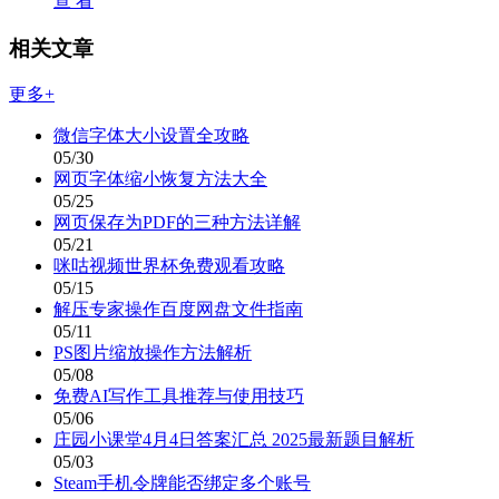
查 看
相关文章
更多+
微信字体大小设置全攻略
05/30
网页字体缩小恢复方法大全
05/25
网页保存为PDF的三种方法详解
05/21
咪咕视频世界杯免费观看攻略
05/15
解压专家操作百度网盘文件指南
05/11
PS图片缩放操作方法解析
05/08
免费AI写作工具推荐与使用技巧
05/06
庄园小课堂4月4日答案汇总 2025最新题目解析
05/03
Steam手机令牌能否绑定多个账号