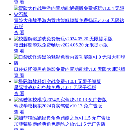
查 看
冒险大作战手游内置功能解锁版免费畅玩v1.0.4 无限钻
石版
查 看
校园解谜游戏免费畅玩v2024.05.20 无限提示版
查 看
口袋妖怪漆黑的魅影免费内置功能版v1.0 无限大师球版
查 看
星际激战科幻空战免费v1.0.1 无限子弹版
查 看
驾驶学校模拟2024真实驾驶v10.13 免广告版
查 看
加菲猫酷跑经典角色跑酷之旅v1.1.5 无广告版