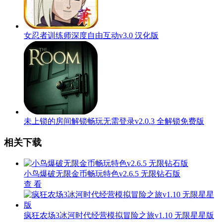
女忍者训练师深度自由互动v3.0 汉化版
未上锁的房间解锁畅玩无需登录v2.0.3 全解锁免费版
相关下载
小鸟爆破无限金币畅玩特色v2.6.5 无限钻石版
查 看
疯狂农场3冰河时代经营模拟冒险之旅v1.10 无限星星版