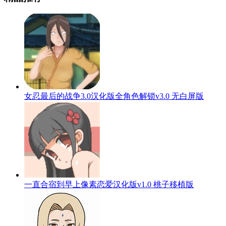
女忍最后的战争3.0汉化版全角色解锁v3.0 无白屏版
一直合宿到早上像素恋爱汉化版v1.0 桃子移植版