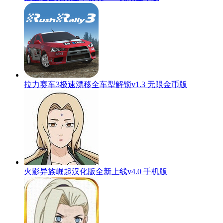
拉力赛车3极速漂移全车型解锁v1.3 无限金币版
火影异族崛起汉化版全新上线v4.0 手机版