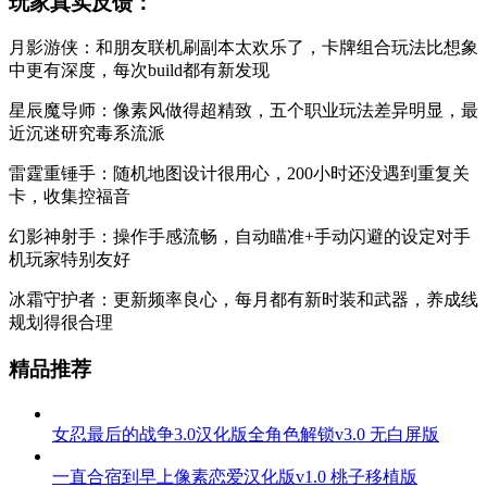
玩家真实反馈：
月影游侠：和朋友联机刷副本太欢乐了，卡牌组合玩法比想象
中更有深度，每次build都有新发现
星辰魔导师：像素风做得超精致，五个职业玩法差异明显，最
近沉迷研究毒系流派
雷霆重锤手：随机地图设计很用心，200小时还没遇到重复关
卡，收集控福音
幻影神射手：操作手感流畅，自动瞄准+手动闪避的设定对手
机玩家特别友好
冰霜守护者：更新频率良心，每月都有新时装和武器，养成线
规划得很合理
精品推荐
女忍最后的战争3.0汉化版全角色解锁v3.0 无白屏版
一直合宿到早上像素恋爱汉化版v1.0 桃子移植版