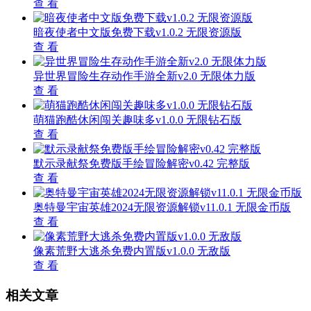
查 看
暗夜使者中文版免费下载v1.0.2 无限资源版
查 看
异世界冒险生存动作手游全新v2.0 无限体力版
查 看
萌猫跑酷休闲闯关趣味多v1.0.0 无限钻石版
查 看
默示录献祭免费版手绘冒险解密v0.42 完整版
查 看
奥特曼宇宙英雄2024无限资源解锁v11.0.1 无限金币版
查 看
像素荒野大逃杀免费内置版v1.0.0 无敌版
查 看
相关文章