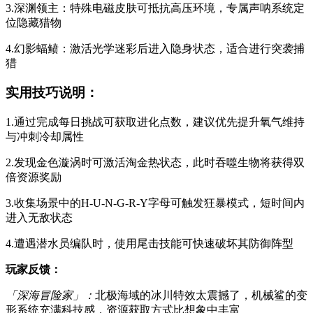
3.深渊领主：特殊电磁皮肤可抵抗高压环境，专属声呐系统定
位隐藏猎物
4.幻影蝠鲼：激活光学迷彩后进入隐身状态，适合进行突袭捕
猎
实用技巧说明：
1.通过完成每日挑战可获取进化点数，建议优先提升氧气维持
与冲刺冷却属性
2.发现金色漩涡时可激活淘金热状态，此时吞噬生物将获得双
倍资源奖励
3.收集场景中的H-U-N-G-R-Y字母可触发狂暴模式，短时间内
进入无敌状态
4.遭遇潜水员编队时，使用尾击技能可快速破坏其防御阵型
玩家反馈：
「深海冒险家」：
北极海域的冰川特效太震撼了，机械鲨的变
形系统充满科技感，资源获取方式比想象中丰富