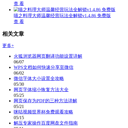
查 看
喵之料理大师温馨经营玩法全解锁v1.4.86 免费版
查 看
相关文章
更多+
火狐浏览器网页翻译功能设置详解
06/07
WPS文档如何快速分享至微信
06/02
微信字体大小设置全攻略
05/30
网页字体缩小恢复方法大全
05/25
网页保存为PDF的三种方法详解
05/21
咪咕视频世界杯免费观看攻略
05/15
解压专家操作百度网盘文件指南