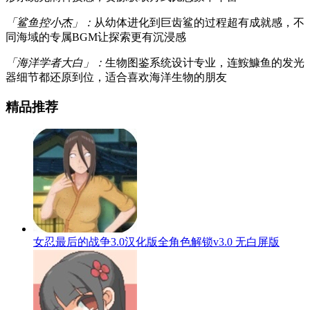
「鲨鱼控小杰」：
从幼体进化到巨齿鲨的过程超有成就感，不
同海域的专属BGM让探索更有沉浸感
「海洋学者大白」：
生物图鉴系统设计专业，连鮟鱇鱼的发光
器细节都还原到位，适合喜欢海洋生物的朋友
精品推荐
女忍最后的战争3.0汉化版全角色解锁v3.0 无白屏版