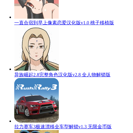
一直合宿到早上像素恋爱汉化版v1.0 桃子移植版
异族崛起2.8完整角色汉化版v2.8 全人物解锁版
拉力赛车3极速漂移全车型解锁v1.3 无限金币版