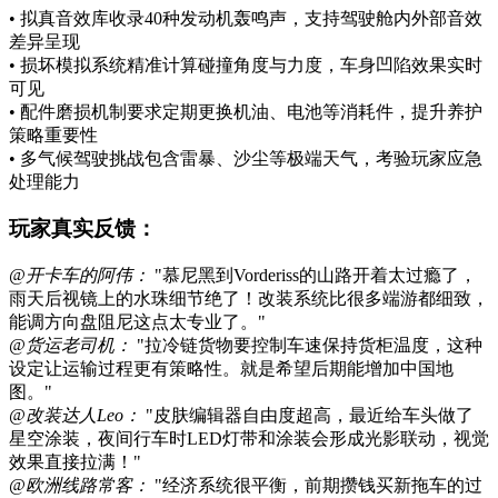
• 拟真音效库收录40种发动机轰鸣声，支持驾驶舱内外部音效
差异呈现
• 损坏模拟系统精准计算碰撞角度与力度，车身凹陷效果实时
可见
• 配件磨损机制要求定期更换机油、电池等消耗件，提升养护
策略重要性
• 多气候驾驶挑战包含雷暴、沙尘等极端天气，考验玩家应急
处理能力
玩家真实反馈：
@开卡车的阿伟：
"慕尼黑到Vorderiss的山路开着太过瘾了，
雨天后视镜上的水珠细节绝了！改装系统比很多端游都细致，
能调方向盘阻尼这点太专业了。"
@货运老司机：
"拉冷链货物要控制车速保持货柜温度，这种
设定让运输过程更有策略性。就是希望后期能增加中国地
图。"
@改装达人Leo：
"皮肤编辑器自由度超高，最近给车头做了
星空涂装，夜间行车时LED灯带和涂装会形成光影联动，视觉
效果直接拉满！"
@欧洲线路常客：
"经济系统很平衡，前期攒钱买新拖车的过