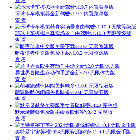
查 看
环球卡车模拟器全新驾驶v1.9.7 内置菜单版
查 看
环球卡车模拟器真实场景自由驾驶v1.10.0 无限等级版
查 看
暗夜使者中文版免费下载v1.0.2 无限资源版
查 看
异世界冒险生存动作手游全新v2.0 无限体力版
查 看
萌猫跑酷休闲闯关趣味多v1.0.0 无限钻石版
查 看
默示录献祭免费版手绘冒险解密v0.42 完整版
查 看
奥特曼宇宙英雄2024无限资源解锁v11.0.1 无限金币版
查 看