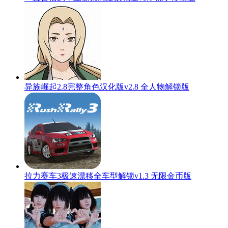
异族崛起2.8完整角色汉化版v2.8 全人物解锁版
拉力赛车3极速漂移全车型解锁v1.3 无限金币版