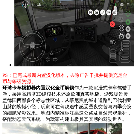
PS：已完成最新内置汉化版本，去除广告干扰并提供充足金
币与等级资源。
环球卡车模拟器内置汉化金币解锁
作为一款沉浸式卡车驾驶手
游，采用高精度3D建模技术还原欧洲真实地貌。游戏场景覆
盖德国西部多个标志性区域，从慕尼黑的城市道路到巴伐利亚
山脉的蜿蜒小径，玩家可在驾驶途中感受昼夜交替与四季变换
的细腻光影效果。地图内精准标注高速公路及自然景观坐标，
搭配动态天气系统，为玩家构建出极具真实感的驾驶世界。