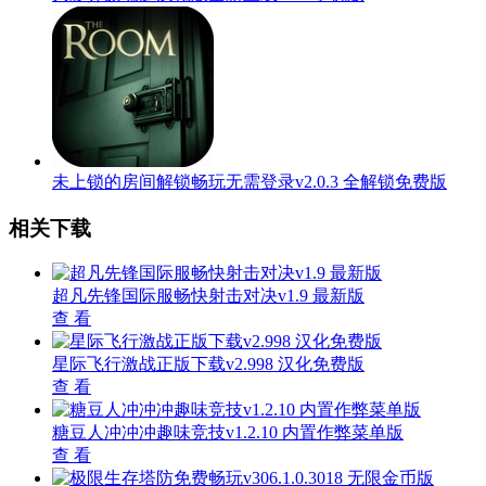
未上锁的房间解锁畅玩无需登录v2.0.3 全解锁免费版
相关下载
超凡先锋国际服畅快射击对决v1.9 最新版
查 看
星际飞行激战正版下载v2.998 汉化免费版
查 看
糖豆人冲冲冲趣味竞技v1.2.10 内置作弊菜单版
查 看