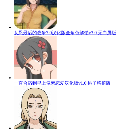
女忍最后的战争3.0汉化版全角色解锁v3.0 无白屏版
一直合宿到早上像素恋爱汉化版v1.0 桃子移植版