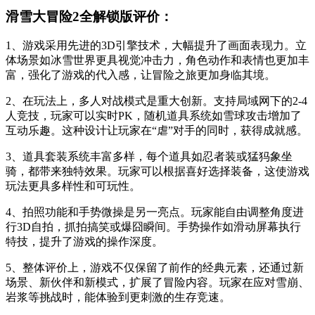
滑雪大冒险2全解锁版评价：
1、游戏采用先进的3D引擎技术，大幅提升了画面表现力。立
体场景如冰雪世界更具视觉冲击力，角色动作和表情也更加丰
富，强化了游戏的代入感，让冒险之旅更加身临其境。
2、在玩法上，多人对战模式是重大创新。支持局域网下的2-4
人竞技，玩家可以实时PK，随机道具系统如雪球攻击增加了
互动乐趣。这种设计让玩家在“虐”对手的同时，获得成就感。
3、道具套装系统丰富多样，每个道具如忍者装或猛犸象坐
骑，都带来独特效果。玩家可以根据喜好选择装备，这使游戏
玩法更具多样性和可玩性。
4、拍照功能和手势微操是另一亮点。玩家能自由调整角度进
行3D自拍，抓拍搞笑或爆囧瞬间。手势操作如滑动屏幕执行
特技，提升了游戏的操作深度。
5、整体评价上，游戏不仅保留了前作的经典元素，还通过新
场景、新伙伴和新模式，扩展了冒险内容。玩家在应对雪崩、
岩浆等挑战时，能体验到更刺激的生存竞速。