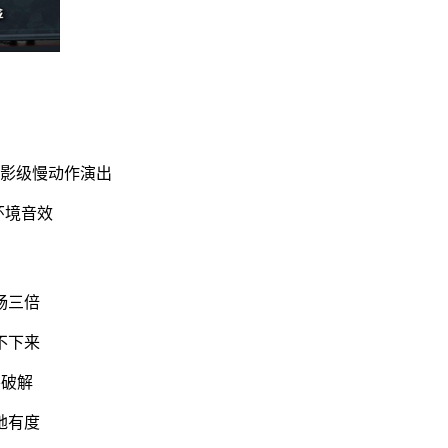
电影级慢动作演出
环境音效
畅三倍
不下来
要破解
弛有度