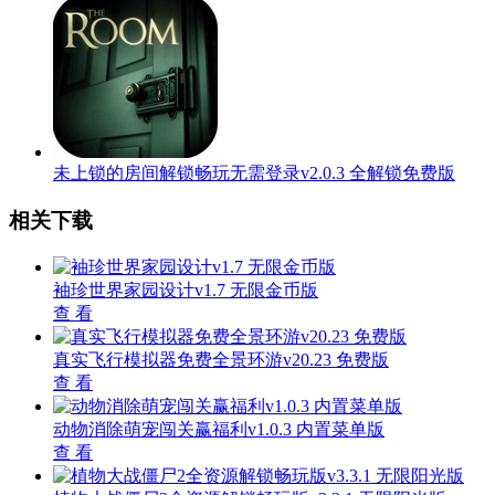
未上锁的房间解锁畅玩无需登录v2.0.3 全解锁免费版
相关下载
袖珍世界家园设计v1.7 无限金币版
查 看
真实飞行模拟器免费全景环游v20.23 免费版
查 看
动物消除萌宠闯关赢福利v1.0.3 内置菜单版
查 看