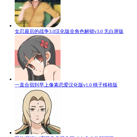
女忍最后的战争3.0汉化版全角色解锁v3.0 无白屏版
一直合宿到早上像素恋爱汉化版v1.0 桃子移植版