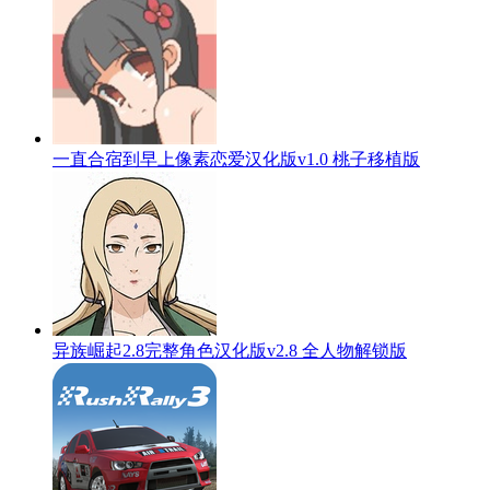
一直合宿到早上像素恋爱汉化版v1.0 桃子移植版
异族崛起2.8完整角色汉化版v2.8 全人物解锁版