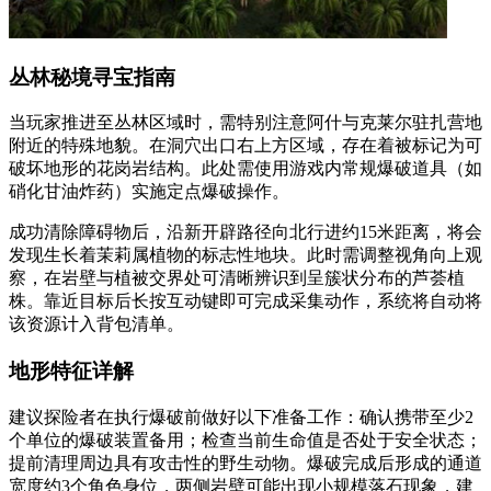
丛林秘境寻宝指南
当玩家推进至丛林区域时，需特别注意阿什与克莱尔驻扎营地
附近的特殊地貌。在洞穴出口右上方区域，存在着被标记为可
破坏地形的花岗岩结构。此处需使用游戏内常规爆破道具（如
硝化甘油炸药）实施定点爆破操作。
成功清除障碍物后，沿新开辟路径向北行进约15米距离，将会
发现生长着茉莉属植物的标志性地块。此时需调整视角向上观
察，在岩壁与植被交界处可清晰辨识到呈簇状分布的芦荟植
株。靠近目标后长按互动键即可完成采集动作，系统将自动将
该资源计入背包清单。
地形特征详解
建议探险者在执行爆破前做好以下准备工作：确认携带至少2
个单位的爆破装置备用；检查当前生命值是否处于安全状态；
提前清理周边具有攻击性的野生动物。爆破完成后形成的通道
宽度约3个角色身位，两侧岩壁可能出现小规模落石现象，建