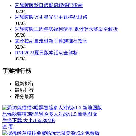
闪耀暖暖秋日假期启程搭配指南
02/04
闪耀暖暖万丈星光里主题搭配思路
01/03
闪耀暖暖三周年庆福利清单 累计登录奖励全解析
05/28
艾泽拉斯自走棋新手种族推荐指南
02/04
DNF2023夏日版本活动全解析
02/04
手游排行榜
最新排行
最热排行
评分最高
恐怖躲猫猫3暗黑冒险多人对战v1.5 新地图版
手游下载
大小:156.89MB
查 看