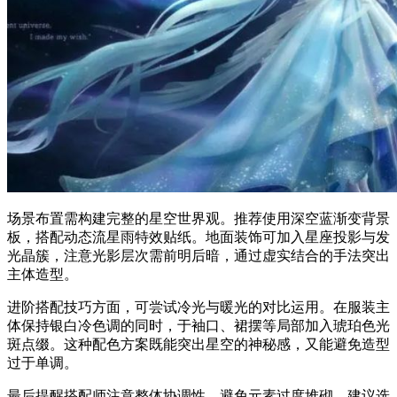
场景布置需构建完整的星空世界观。推荐使用深空蓝渐变背景
板，搭配动态流星雨特效贴纸。地面装饰可加入星座投影与发
光晶簇，注意光影层次需前明后暗，通过虚实结合的手法突出
主体造型。
进阶搭配技巧方面，可尝试冷光与暖光的对比运用。在服装主
体保持银白冷色调的同时，于袖口、裙摆等局部加入琥珀色光
斑点缀。这种配色方案既能突出星空的神秘感，又能避免造型
过于单调。
最后提醒搭配师注意整体协调性，避免元素过度堆砌。建议选