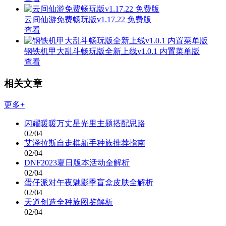
云间仙游免费畅玩版v1.17.22 免费版
查看
钢铁机甲大乱斗畅玩版全新上线v1.0.1 内置菜单版
查看
相关文章
更多+
闪耀暖暖万丈星光里主题搭配思路
02/04
艾泽拉斯自走棋新手种族推荐指南
02/04
DNF2023夏日版本活动全解析
02/04
蛋仔派对午夜魅影季盲盒皮肤全解析
02/04
天道创造全种族图鉴解析
02/04