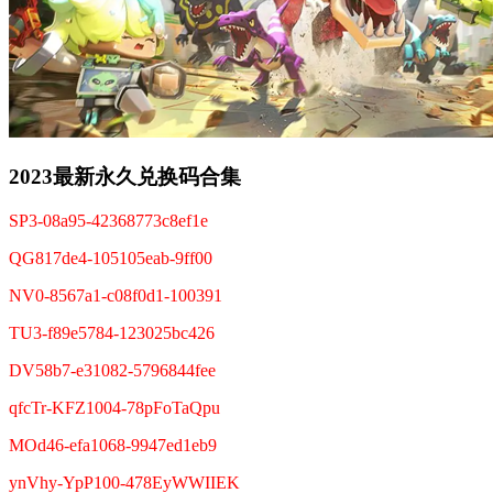
2023最新永久兑换码合集
SP3-08a95-42368773c8ef1e
QG817de4-105105eab-9ff00
NV0-8567a1-c08f0d1-100391
TU3-f89e5784-123025bc426
DV58b7-e31082-5796844fee
qfcTr-KFZ1004-78pFoTaQpu
MOd46-efa1068-9947ed1eb9
ynVhy-YpP100-478EyWWIIEK