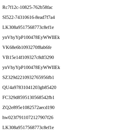
Rc7f12c-10825-762b58fac
SI522-74310616-8ead7f7a4
LK308a9517568773c8ef1e
ynVhyYpP100478EyWWIlEk
VK68e6b1093270f8ab6fe
VB15e14f109327c8df3290
ynVhyYpP100478EyWWIIEk
SZ329d2210932765956fb1
QU4a97831041203gb85420
FC329d8595130568542fb1
ZQ2e895e1082572aecd190
hw023f7911072127907f26
LK308a9517568773c8ef1e