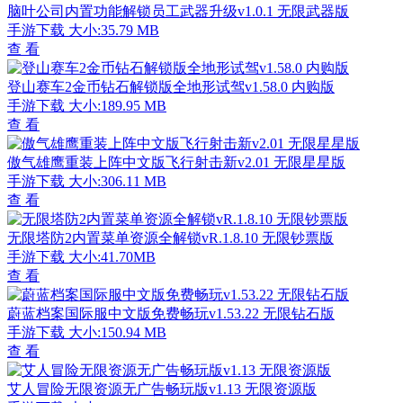
脑叶公司内置功能解锁员工武器升级v1.0.1 无限武器版
手游下载
大小:35.79 MB
查 看
登山赛车2金币钻石解锁版全地形试驾v1.58.0 内购版
手游下载
大小:189.95 MB
查 看
傲气雄鹰重装上阵中文版飞行射击新v2.01 无限星星版
手游下载
大小:306.11 MB
查 看
无限塔防2内置菜单资源全解锁vR.1.8.10 无限钞票版
手游下载
大小:41.70MB
查 看
蔚蓝档案国际服中文版免费畅玩v1.53.22 无限钻石版
手游下载
大小:150.94 MB
查 看
艾人冒险无限资源无广告畅玩版v1.13 无限资源版