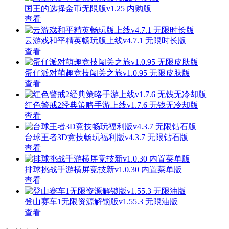
国王的选择金币无限版v1.25 内购版
查看
云游戏和平精英畅玩版上线v4.7.1 无限时长版
查看
蛋仔派对萌趣竞技闯关之旅v1.0.95 无限皮肤版
查看
红色警戒2经典策略手游上线v1.7.6 无钱无冷却版
查看
台球王者3D竞技畅玩福利版v4.3.7 无限钻石版
查看
排球挑战手游横屏竞技新v1.0.30 内置菜单版
查看
登山赛车1无限资源解锁版v1.55.3 无限油版
查看