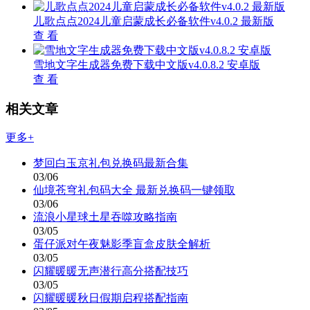
儿歌点点2024儿童启蒙成长必备软件v4.0.2 最新版
查 看
雪地文字生成器免费下载中文版v4.0.8.2 安卓版
查 看
相关文章
更多+
梦回白玉京礼包兑换码最新合集
03/06
仙境苍穹礼包码大全 最新兑换码一键领取
03/06
流浪小星球土星吞噬攻略指南
03/05
蛋仔派对午夜魅影季盲盒皮肤全解析
03/05
闪耀暖暖无声潜行高分搭配技巧
03/05
闪耀暖暖秋日假期启程搭配指南