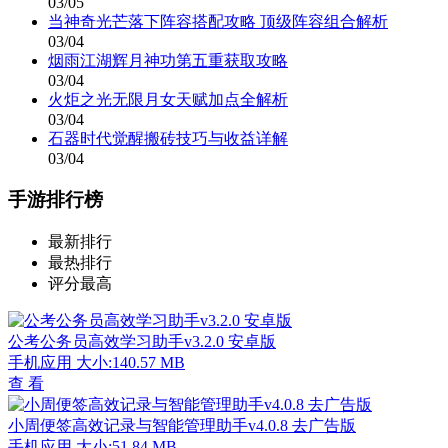
03/05
当神奇光芒落下阵容搭配攻略 顶级阵容组合解析
03/04
烟雨江湖辉月神功第五重获取攻略
03/04
火炬之光无限月女天赋加点全解析
03/04
石器时代觉醒搬砖技巧与收益详解
03/04
手游排行榜
最新排行
最热排行
评分最高
公考公务员高效学习助手v3.2.0 安卓版
手机应用
大小:140.57 MB
查 看
小周便签高效记录与智能管理助手v4.0.8 去广告版
手机应用
大小:51.84 MB