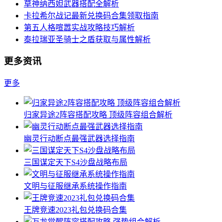
草神纳西妲武器搭配全解析
卡拉希尔战记最新兑换码合集领取指南
第五人格喧嚣实战攻略技巧解析
泰拉瑞亚圣骑士之盾获取与属性解析
更多资讯
更多
归家异途2阵容搭配攻略 顶级阵容组合解析
幽灵行动断点最强武器选择指南
三国谋定天下S4沙盘战略布局
文明与征服继承系统操作指南
王牌竞速2023礼包兑换码合集