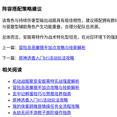
阵容搭配策略建议
该角色与持续伤害型输出战姬具有极佳相性，建议搭配拥有群
与驱散型辅助角色产生功能重叠，合理分配队伍资源。
总体而言，安姬蒂特作为战术特化型坦克，在对应环境下的强
上一篇：
冒险岛恶魔猎手加点攻略与技能解析
下一篇：
原神选香入门H5活动玩法攻略
相关阅读
机动战姬聚变安姬蒂特实战强度解析
冒险岛恶魔猎手加点攻略与技能解析
玄中记孵蛋技巧与慧根培养指南
原神选香入门H5活动玩法攻略
我的侠客顾微音情缘任务全流程攻略
永劫无间手游棍子高阶操作指南