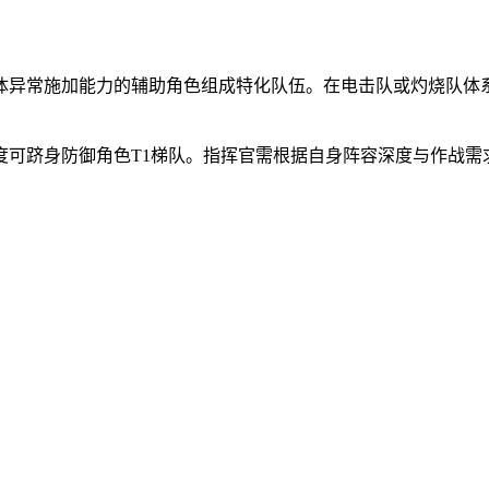
体异常施加能力的辅助角色组成特化队伍。在电击队或灼烧队体
度可跻身防御角色T1梯队。指挥官需根据自身阵容深度与作战需