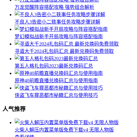
万龙觉醒阵容搭配攻略 强势组合解析
不良人3告密小二轶事任务攻略步骤详解
梦幻模拟战新手开局攻略与阵容搭配指南
寻道大千2024礼包码汇总 最新兑换码免费领取
第五人格礼包码2023最新兑换码汇总
原神40前瞻直播兑换码汇总与使用指南
侠盗飞车罪恶都市秘籍汇总与使用技巧
人气推荐
火柴人解压内置菜单版免费下载v4 无限人物版