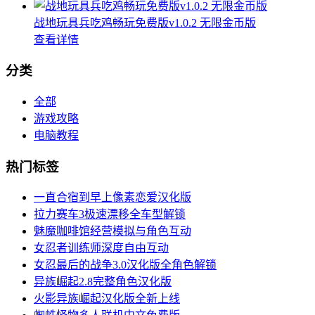
战地玩具兵吃鸡畅玩免费版v1.0.2 无限金币版
查看详情
分类
全部
游戏攻略
电脑教程
热门标签
一直合宿到早上像素恋爱汉化版
拉力赛车3极速漂移全车型解锁
魅魔咖啡馆经营模拟与角色互动
女忍者训练师深度自由互动
女忍最后的战争3.0汉化版全角色解锁
异族崛起2.8完整角色汉化版
火影异族崛起汉化版全新上线