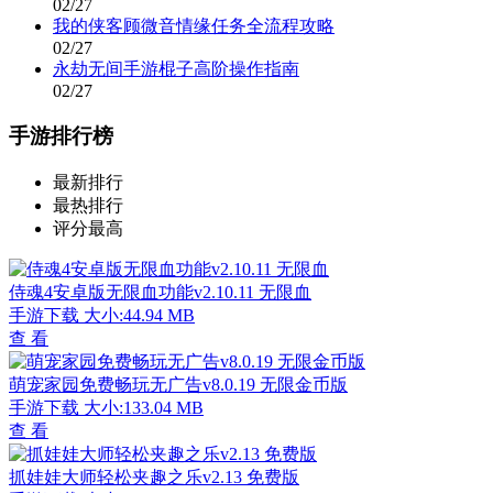
02/27
我的侠客顾微音情缘任务全流程攻略
02/27
永劫无间手游棍子高阶操作指南
02/27
手游排行榜
最新排行
最热排行
评分最高
侍魂4安卓版无限血功能v2.10.11 无限血
手游下载
大小:44.94 MB
查 看
萌宠家园免费畅玩无广告v8.0.19 无限金币版
手游下载
大小:133.04 MB
查 看
抓娃娃大师轻松夹趣之乐v2.13 免费版