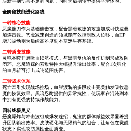
决新手期伤害不足的问题，同时为后期转型提供平滑体验。
全阶段技能进化路线
一转核心技能
恶魔镰刀作为基础连击技，配合黑暗敏捷的攻速加成可快速叠
加连击数。恶魔减速创造的领域能有效控制敌人位移，而HP
增加被动则为后续高难度副本奠定生存基础。
二转质变技能
灵魂吞噬开启吸血续航模式，与黑暗复仇的反伤机制形成攻防
闭环。恶魔追踪的索敌特性大幅提升输出效率，配合1次强化
的血月斩可打出成吨范围伤害。
三转战术体系
死亡牵引实现战场控场，血腥渡鸦的多段攻击完美触发吸收恶
魔的恢复效果。黑暗忍耐提供的异常抗性，使玩家在混沌副本
中拥有更强的持续作战能力。
四转终极奥义
恶魔爆炸与冲击波组成爆发连招，鬼泣的群体减益效果显著提
升团队输出效率。皮肤硬化与无限精气的组合，让角色在觉醒
状态下实现攻防属性全面质变。