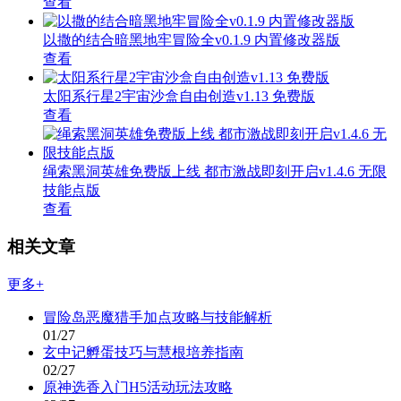
查看
以撒的结合暗黑地牢冒险全v0.1.9 内置修改器版
查看
太阳系行星2宇宙沙盒自由创造v1.13 免费版
查看
绳索黑洞英雄免费版上线 都市激战即刻开启v1.4.6 无限
技能点版
查看
相关文章
更多+
冒险岛恶魔猎手加点攻略与技能解析
01/27
玄中记孵蛋技巧与慧根培养指南
02/27
原神选香入门H5活动玩法攻略