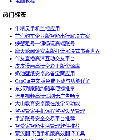
电脑教程
热门标签
牛精灵手机监控应用
首汽约车企业版智能出行解决方案
螃蟹租号一键畅玩高端账号
摩天轮阅读安卓版打造沉浸式书香世界
伴友直播高清互动交友平台
皮皮漫画高清全彩正版资源库
奶油壁纸安卓必备宝藏应用
CapCut中文版免费下载与功能详解
东郊到家随约随享便捷推拿
流星视频高清追剧无广告畅享
大山教育安卓版在线学习功能
监控管家手机远程监控设备管理
手游账号安全交易平台推荐
智爱家智能生活管理软件推荐
蒙汉翻译通手机版高效翻译工具