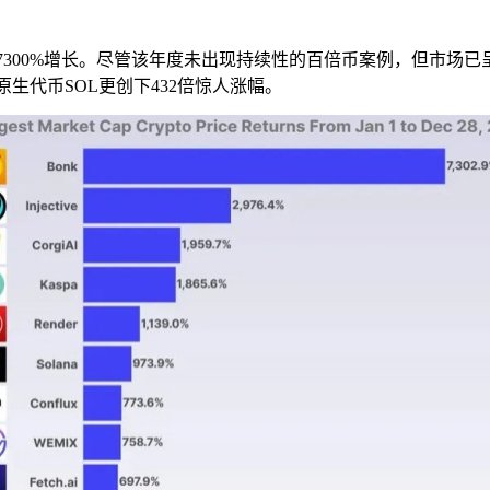
7300%增长。尽管该年度未出现持续性的百倍币案例，但市场已呈
链原生代币SOL更创下432倍惊人涨幅。