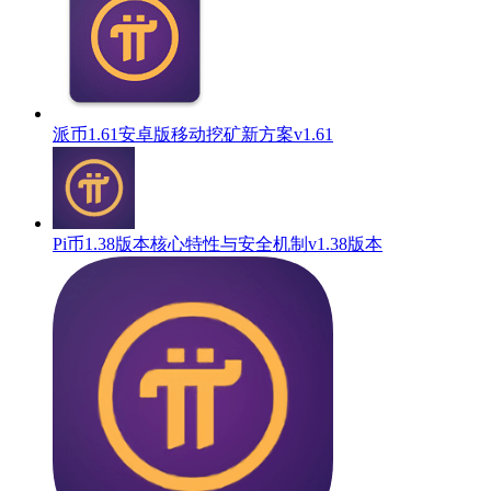
派币1.61安卓版移动挖矿新方案v1.61
Pi币1.38版本核心特性与安全机制v1.38版本