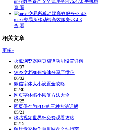
upay数字资产安全管理平台v6.47.0 手机版
查 看
mexc交易所移动端高效服务v3.4.3
查 看
相关文章
更多+
火狐浏览器网页翻译功能设置详解
06/07
WPS文档如何快速分享至微信
06/02
微信字体大小设置全攻略
05/30
网页字体缩小恢复方法大全
05/25
网页保存为PDF的三种方法详解
05/21
咪咕视频世界杯免费观看攻略
05/15
解压专家操作百度网盘文件指南