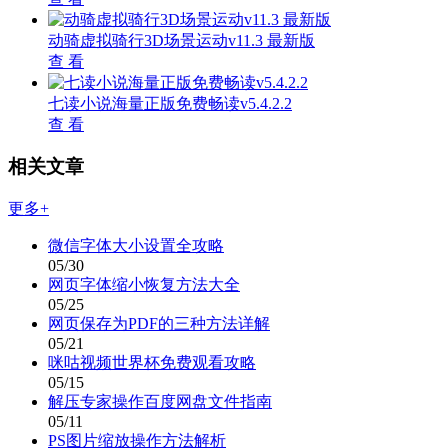
动骑虚拟骑行3D场景运动v11.3 最新版
查 看
七读小说海量正版免费畅读v5.4.2.2
查 看
相关文章
更多+
微信字体大小设置全攻略
05/30
网页字体缩小恢复方法大全
05/25
网页保存为PDF的三种方法详解
05/21
咪咕视频世界杯免费观看攻略
05/15
解压专家操作百度网盘文件指南
05/11
PS图片缩放操作方法解析