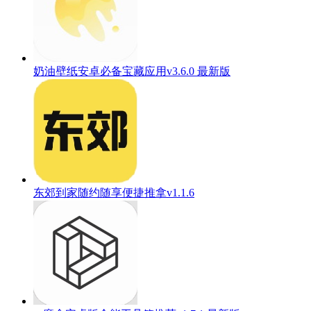
奶油壁纸安卓必备宝藏应用v3.6.0 最新版
东郊到家随约随享便捷推拿v1.1.6