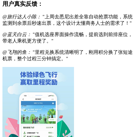
用户真实反馈：
@旅行达人小陈：
"上周去悉尼出差全靠自动抢票功能，系统
监测到余票后秒速出票，这个设计太懂商务人士的需求了！"
@蓝天白云：
"值机选座界面操作流畅，提前选到前排座位，
带老人乘机更方便了。"
@飞翔的鱼：
"里程兑换系统清晰明了，刚用积分换了张短途
机票，整个过程三分钟搞定。"