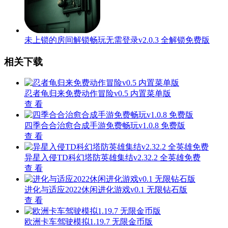
未上锁的房间解锁畅玩无需登录v2.0.3 全解锁免费版
相关下载
忍者龟归来免费动作冒险v0.5 内置菜单版
查 看
四季合合治愈合成手游免费畅玩v1.0.8 免费版
查 看
异星入侵TD科幻塔防英雄集结v2.32.2 全英雄免费
查 看
进化与适应2022休闲进化游戏v0.1 无限钻石版
查 看
欧洲卡车驾驶模拟1.19.7 无限金币版