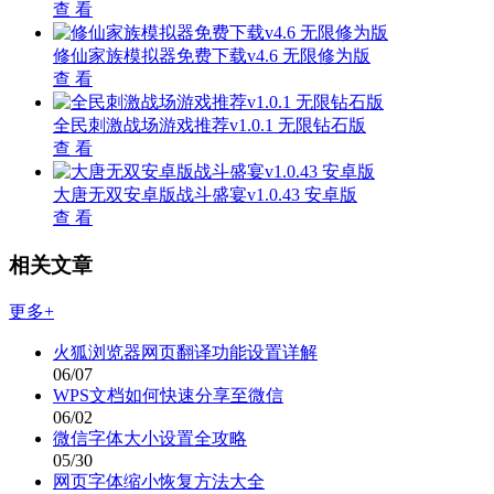
查 看
修仙家族模拟器免费下载v4.6 无限修为版
查 看
全民刺激战场游戏推荐v1.0.1 无限钻石版
查 看
大唐无双安卓版战斗盛宴v1.0.43 安卓版
查 看
相关文章
更多+
火狐浏览器网页翻译功能设置详解
06/07
WPS文档如何快速分享至微信
06/02
微信字体大小设置全攻略
05/30
网页字体缩小恢复方法大全