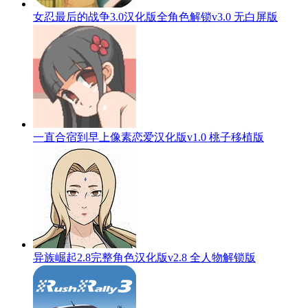
女忍最后的战争3.0汉化版全角色解锁v3.0 无白屏版
一直合宿到早上像素恋爱汉化版v1.0 桃子移植版
异族崛起2.8完整角色汉化版v2.8 全人物解锁版