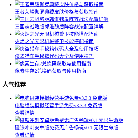
王者荣耀伽罗典藏皮肤价格与获取指南
三国志战略版郭淮魏盾阵容战法配置详解
火炬之光无限机械警卫技能搭配指南
侠盗猎车手秘籍代码大全及使用技巧
像素生存2兑换码获取与使用指南
人气推荐
电脑组装模拟经营手游免费v3.3.3 免费版
查看详情
磁铁冲刺安卓版免费无广告畅玩v0.1 无限生命版
查看详情