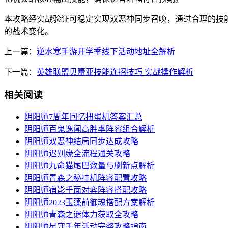
本攻略经实战验证可稳定实现双恶神同步召唤，通过合理的技
的战术变化。
上一篇：
逆水寒手游开学季线下活动地址全解析
下一篇：
英雄联盟贝蕾亚技能连招技巧 实战操作解析
相关阅读
阴阳师7周年回忆扭蛋机答案汇总
阴阳师百鬼逸闻高胜率阵容组合解析
阴阳师双恶神结局同步达成攻略
阴阳师迟别缘全流程通关攻略
阴阳师九命猫尾巴数量与刷新点解析
阴阳师青森之秘挂机阵容配置攻略
阴阳师宿影千面对弈阵容搭配攻略
阴阳师2023玉藻前御魂搭配方案解析
阴阳师青森之谜体力获取全攻略
阴阳师星守千年活动完整攻略指南