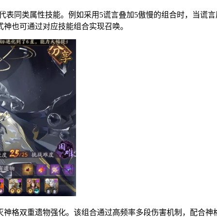
中X代表同类属性技能。例如采用5谎言叠加5傲慢的组合时，当
式神也可通过对应技能组合实现召唤。
灭神格双重遗物强化。该组合通过高频率多段伤害机制，配合神