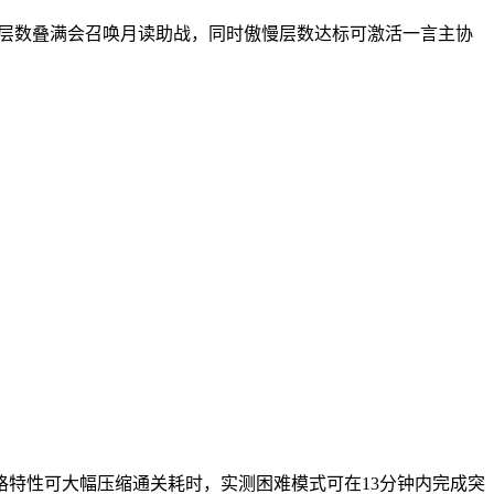
谎言层数叠满会召唤月读助战，同时傲慢层数达标可激活一言主协
格特性可大幅压缩通关耗时，实测困难模式可在13分钟内完成突