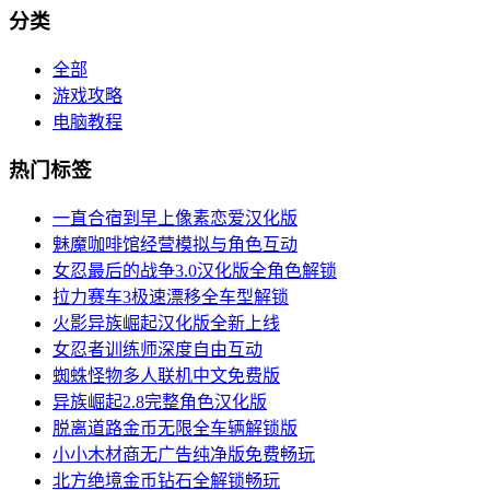
分类
全部
游戏攻略
电脑教程
热门标签
一直合宿到早上像素恋爱汉化版
魅魔咖啡馆经营模拟与角色互动
女忍最后的战争3.0汉化版全角色解锁
拉力赛车3极速漂移全车型解锁
火影异族崛起汉化版全新上线
女忍者训练师深度自由互动
蜘蛛怪物多人联机中文免费版
异族崛起2.8完整角色汉化版
脱离道路金币无限全车辆解锁版
小小木材商无广告纯净版免费畅玩
北方绝境金币钻石全解锁畅玩