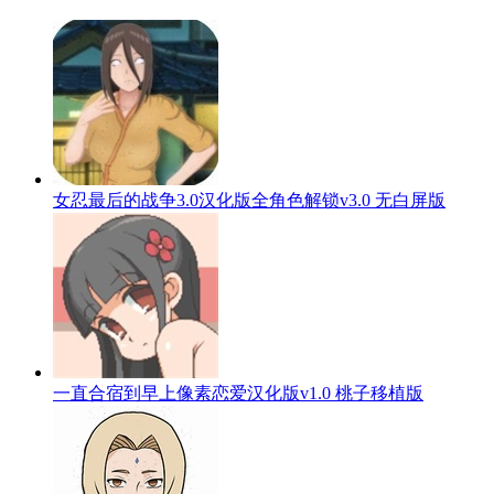
女忍最后的战争3.0汉化版全角色解锁v3.0 无白屏版
一直合宿到早上像素恋爱汉化版v1.0 桃子移植版