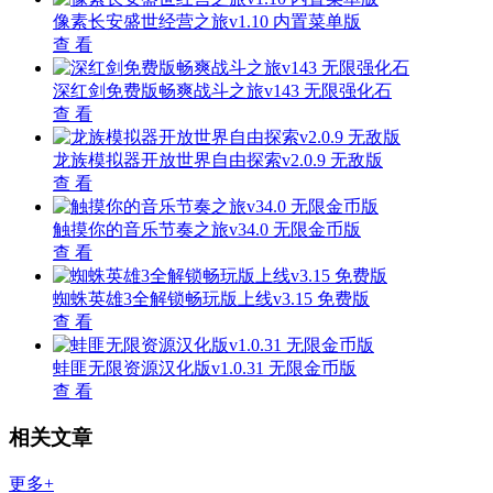
像素长安盛世经营之旅v1.10 内置菜单版
查 看
深红剑免费版畅爽战斗之旅v143 无限强化石
查 看
龙族模拟器开放世界自由探索v2.0.9 无敌版
查 看
触摸你的音乐节奏之旅v34.0 无限金币版
查 看
蜘蛛英雄3全解锁畅玩版上线v3.15 免费版
查 看
蛙匪无限资源汉化版v1.0.31 无限金币版
查 看
相关文章
更多+