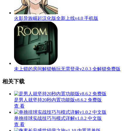
火影异族崛起汉化版全新上线v4.0 手机版
未上锁的房间解锁畅玩无需登录v2.0.3 全解锁免费版
相关下载
是男人就坚持20秒内置功能版v8.6.2 免费版
查 看
单挑排球实战技巧与模式详解v1.0.2 中文版
查 看