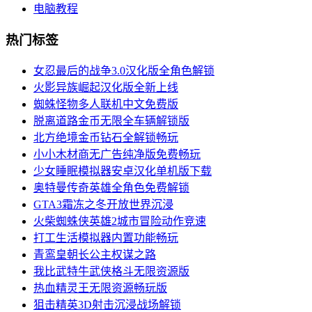
电脑教程
热门标签
女忍最后的战争3.0汉化版全角色解锁
火影异族崛起汉化版全新上线
蜘蛛怪物多人联机中文免费版
脱离道路金币无限全车辆解锁版
北方绝境金币钻石全解锁畅玩
小小木材商无广告纯净版免费畅玩
少女睡眠模拟器安卓汉化单机版下载
奥特曼传奇英雄全角色免费解锁
GTA3霜冻之冬开放世界沉浸
火柴蜘蛛侠英雄2城市冒险动作竞速
打工生活模拟器内置功能畅玩
青鸾皇朝长公主权谋之路
我比武特牛武侠格斗无限资源版
热血精灵王无限资源畅玩版
狙击精英3D射击沉浸战场解锁