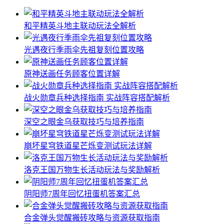
和平精英斗地主联动玩法全解析
光遇夜行季雨伞先祖复刻位置攻略
原神送画任务顾客位置详解
战火勋章兵种选择指南 实战阵容搭配解析
深空之眼金乌获取技巧与培养指南
崩坏星穹铁道星芒烁变测试玩法详解
洛克王国万物生长活动玩法与奖励解析
阴阳师7周年回忆扭蛋机答案汇总
合金弹头觉醒搬砖攻略与资源获取指南