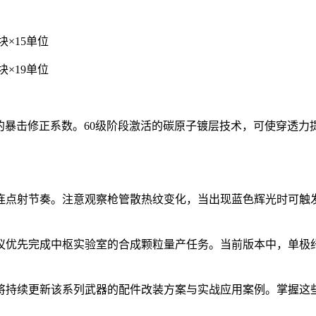
块×15单位
块×19单位
%的暴击修正系数。60级阶段激活的碳原子镀层技术，可使穿透力
点射节奏。注意观察枪管散热纹变化，当出现蓝色辉光时可触发精
议优先完成中枢实验室的合成颗粒量产任务。当前版本中，单极
将持续更新该系列武器的配件改装方案与实战应用案例。掌握这