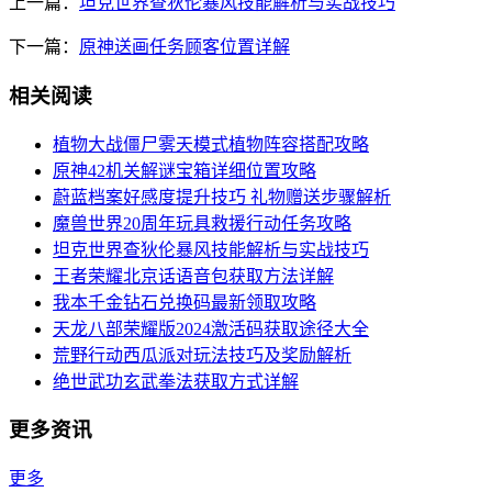
上一篇：
坦克世界查狄伦暴风技能解析与实战技巧
下一篇：
原神送画任务顾客位置详解
相关阅读
植物大战僵尸雾天模式植物阵容搭配攻略
原神42机关解谜宝箱详细位置攻略
蔚蓝档案好感度提升技巧 礼物赠送步骤解析
魔兽世界20周年玩具救援行动任务攻略
坦克世界查狄伦暴风技能解析与实战技巧
王者荣耀北京话语音包获取方法详解
我本千金钻石兑换码最新领取攻略
天龙八部荣耀版2024激活码获取途径大全
荒野行动西瓜派对玩法技巧及奖励解析
绝世武功玄武拳法获取方式详解
更多资讯
更多