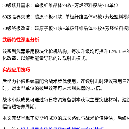
50级跃升需求：单极纤维晶体×4枚+芳烃塑料模块×13单位
60级临界突破：碳原子板×1块+单极纤维晶体×5枚+芳烃塑料模
70级终极改造：碳原子板×1块+单极纤维晶体×8枚+芳烃塑料模
武器特性深度分析
该系列武器采用模块化枪机结构，每次升级均可提升12%-15
化改造，以解锁能量导轨的过载射击模式。
实战应用技巧
后坐力补偿系统需配合战术步伐使用，连续射击时建议采用三连
时，对重型单位的破甲效率可达常规武器的1.7倍。
战术小队成员可通过每日物资筹备副本获取主要突破材料，建
幅缩短培养周期。
本文完整呈现了皮斯科武器的成长路线与战术价值评估，后续