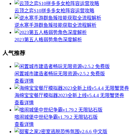
云顶之弈S10拼多多女枪阵容运营攻略
逆水寒手游群鱼簇技能获取全流程解析
2023第五人格弱势角色深度解析
人气推荐
闲置城市建造者畅玩无限资源v2.5.2 免费版
查看详情
海绵宝宝餐厅模拟器2023全新上线v5.4.4 无限蟹煲券
查看详情
喧闹城堡中世纪争霸v1.79.2 无限钻石版
查看详情