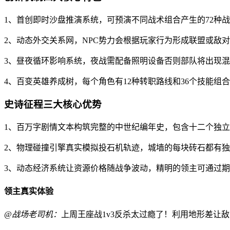
1、首创即时沙盘推演系统，可预演不同战术组合产生的72种
2、动态外交关系网，NPC势力会根据玩家行为形成联盟或敌
3、昼夜循环影响系统，夜战需配备照明设备否则部队将出现
4、百变英雄养成树，每个角色有12种转职路线和36个技能组
史诗征程三大核心优势
1、百万字剧情文本构筑完整的中世纪编年史，包含十二个独
2、物理碰撞引擎真实模拟投石机轨迹，城墙的每块砖石都有
3、动态经济系统让资源价格随战争波动，精明的领主可通过
领主真实体验
@战场老司机：
上周王座战1v3反杀太过瘾了！利用地形差让