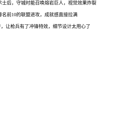
术士后，守城时能召唤熔岩巨人，视觉效果炸裂
名前10的联盟进攻，成就感直接拉满
F，让枪兵有了冲锋特效，细节设计太用心了