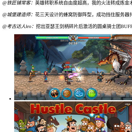
@铁匠铺常客：
英雄转职系统自由度超高，我的火法转成炼金
@城堡建造师：
花三天设计的蜂窝防御阵型，成功挡住服务器排
@考古达人leo：
挖出亚瑟王剑柄碎片后激活的圆桌骑士团BUF